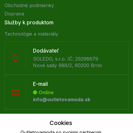
Obchodné podmienky
Doprava
Služby k produktom
Technológie a materiály
Dodávateľ
SOLEDO, s.r.o. IČ: 29298679
Nové sady 988/2, 60200 Brno
E-mail
Online
info@outletovamoda.sk
Telefón:
Cookies
Offline
Outletovamoda so svojimi partnermi
+421 277 270 055