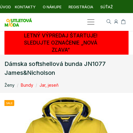
ÚVOD
KONTAKTY
O NÁKUPE
REGISTRÁCIA
SÚŤAŽ
LETNÝ VÝPREDAJ ŠTARTUJE!
SLEDUJTE OZNAČENIE „NOVÁ
ZĽAVA“
Dámska softshellová bunda JN1077
James&Nicholson
Ženy
Bundy
Jar, jeseň
SALE