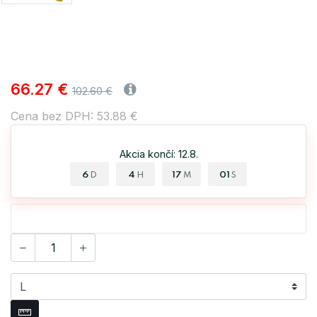
66.27 €
102.60 €
Cena bez DPH: 53.88 €
Akcia končí: 12.8.
6
4
17
01
D
H
M
S