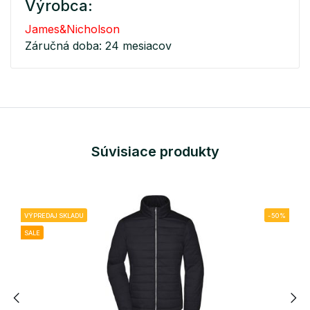
Výrobca:
James&Nicholson
Záručná doba: 24 mesiacov
Súvisiace produkty
VÝPREDAJ SKLADU
-50%
SALE