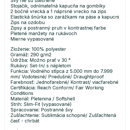
Švy nie sú utesnené
Stojačik, odnímateľná kapucňa na gombíky
2 bočné vrecká a 1 náprsné vrecko na zips
Elastická šnúrka so zarážkami na páse a kapucni
Zips na ozdobu
Zipsy a postranný pruh v kontrastnej farbe
Pletené manžety na rukávoch
Mierne vypasované
Zloženie: 100% polyester
Gramáž: 290 g/m2
Údržba: Možno prať v 30 °
Rukávy: Set-In/ s nápletom
Funkcia: Vodného stĺpca z 5.000 mm do 7.999
mm/ Vodotesné/ Priedušné/ Draughtproof
Farebnosť: Jednofarebné/ Kontrast/ viacfarebné
Certifikácia: Reach Conform/ Fair Working
Conditions
Materiál: Pletenina / Softshell
Strih: Slim-Fit (vypasované)
Spracovanie: Postranné švy
Zušľachtenie: Sublimácia schopné/ Zušľachtená
časť - chrbát