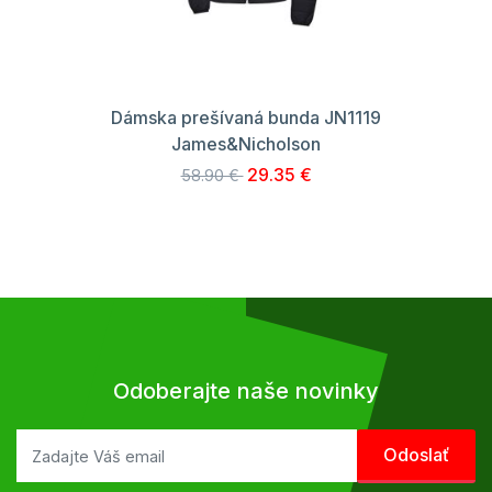
Dámska prešívaná bunda JN1119
James&Nicholson
29.35 €
58.90 €
Odoberajte naše novinky