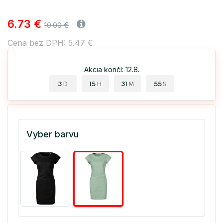
6.73 €
10.00 €
Cena bez DPH: 5.47 €
Akcia končí: 12.8.
3
15
31
54
D
H
M
S
Vyber barvu