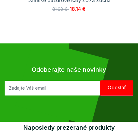
Dámske puzdrové šaty Z073 Zocha
18.14 €
81.60 €
Odoberajte naše novinky
Naposledy prezerané produkty