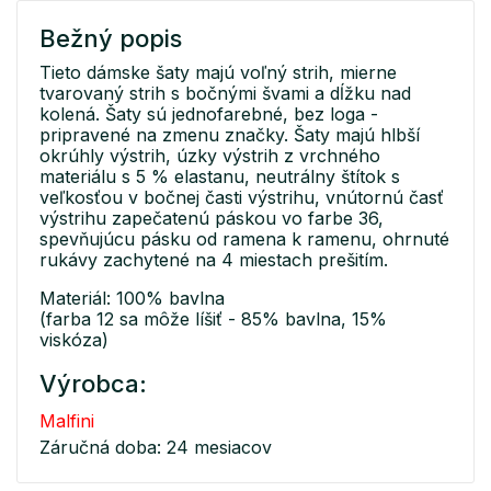
Bežný popis
Tieto dámske šaty majú voľný strih, mierne
tvarovaný strih s bočnými švami a dĺžku nad
kolená. Šaty sú jednofarebné, bez loga -
pripravené na zmenu značky. Šaty majú hlbší
okrúhly výstrih, úzky výstrih z vrchného
materiálu s 5 % elastanu, neutrálny štítok s
veľkosťou v bočnej časti výstrihu, vnútornú časť
výstrihu zapečatenú páskou vo farbe 36,
spevňujúcu pásku od ramena k ramenu, ohrnuté
rukávy zachytené na 4 miestach prešitím.
Materiál: 100% bavlna
(farba 12 sa môže líšiť - 85% bavlna, 15%
viskóza)
Výrobca:
Malfini
Záručná doba: 24 mesiacov