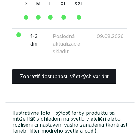
S
M
L
XL
XXL
1-3
Posledná
09.08.2026
dni
aktualizácia
skladu:
Zobraziť dostupnosti všetkých variánt
Ilustratívne foto - sýtosť farby produktu sa
môže líšiť s ohľadom na svetlo v ateliéri alebo
rozlíšení či nastavení vášho zariadenia (kontrast
farieb, filter modrého svetla a pod.).