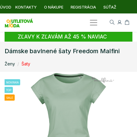
ÚVOD
KONTAKTY
O NÁKUPE
REGISTRÁCIA
SÚŤAŽ
ZĽAVY K ZĽAVÁM AŽ 45 % NAVIAC
Dámske bavlnené šaty Freedom Malfini
Ženy
Šaty
NOVINKA
TOP
SALE