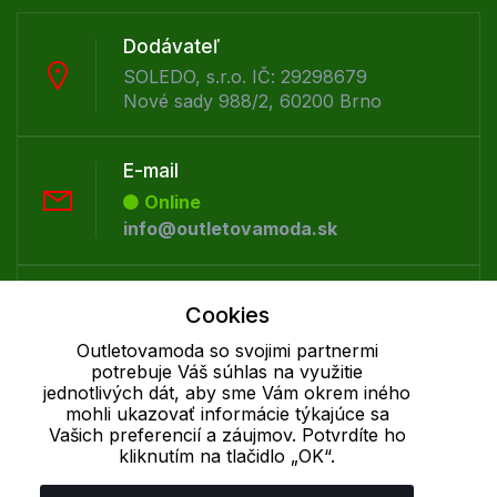
Dodávateľ
SOLEDO, s.r.o. IČ: 29298679
Nové sady 988/2, 60200 Brno
E-mail
Online
info@outletovamoda.sk
Telefón:
Cookies
Offline
Outletovamoda so svojimi partnermi
+421 277 270 055
potrebuje Váš súhlas na využitie
jednotlivých dát, aby sme Vám okrem iného
mohli ukazovať informácie týkajúce sa
Cookie - podrobné nastavenie
|
Ďalšie informácie
|
Spracovanie
Vašich preferencií a záujmov. Potvrdíte ho
osobných údajov
kliknutím na tlačidlo „OK“.