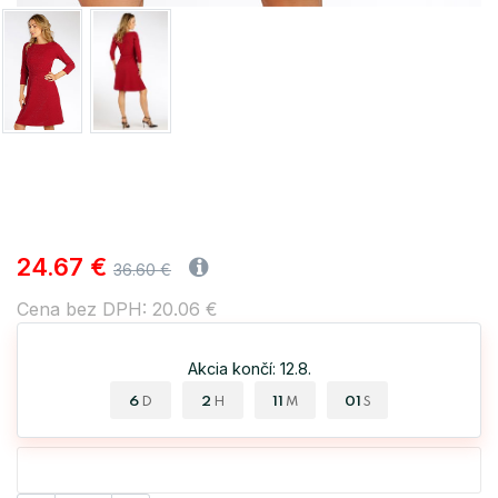
24.67 €
36.60 €
Cena bez DPH: 20.06 €
Akcia končí: 12.8.
6
2
11
00
D
H
M
S