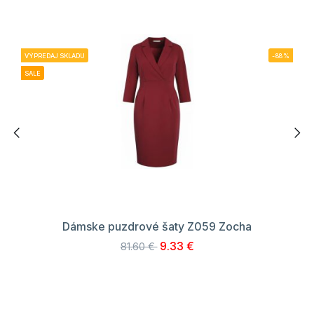
VÝPREDAJ SKLADU
-88%
SALE
Dámske puzdrové šaty Z059 Zocha
9.33 €
81.60 €