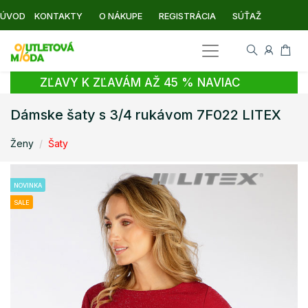
ÚVOD
KONTAKTY
O NÁKUPE
REGISTRÁCIA
SÚŤAŽ
ZĽAVY K ZĽAVÁM AŽ 45 % NAVIAC
Dámske šaty s 3/4 rukávom 7F022 LITEX
Ženy
Šaty
NOVINKA
SALE