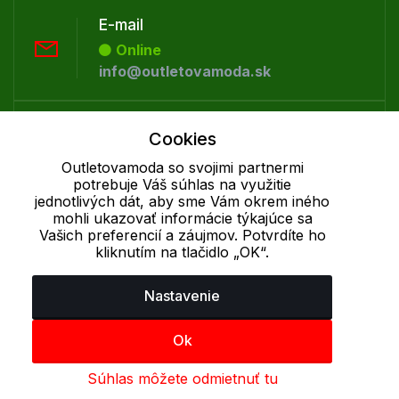
E-mail
Online
info@outletovamoda.sk
Telefón:
Cookies
Offline
Outletovamoda so svojimi partnermi
+421 277 270 055
potrebuje Váš súhlas na využitie
jednotlivých dát, aby sme Vám okrem iného
mohli ukazovať informácie týkajúce sa
Cookie - podrobné nastavenie
|
Ďalšie informácie
|
Spracovanie
Vašich preferencií a záujmov. Potvrdíte ho
osobných údajov
kliknutím na tlačidlo „OK“.
Nastavenie
Ok
Súhlas môžete odmietnuť tu