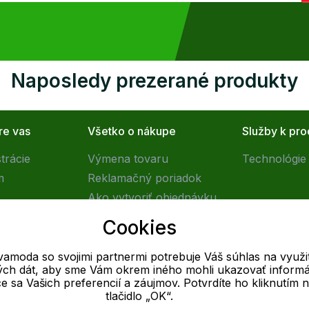
Naposledy prezerané produkty
re vas
Všetko o nákupe
Služby k pr
trácie
Výmena tovaru
Technológie 
m
Reklamačný poriadok
Ako vytvoriť objednávku
Obchodné podmienky
Cookies
Doprava
vamoda so svojimi partnermi potrebuje Váš súhlas na využit
vých dát, aby sme Vám okrem iného mohli ukazovať informá
E-mail
ce sa Vašich preferencií a záujmov. Potvrdíte ho kliknutím 
tlačidlo „OK“.
Online