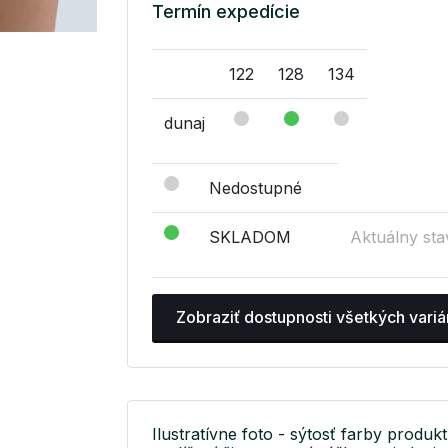
Termín expedície
122
128
134
dunaj
Nedostupné
SKLADOM
Aktuálny sta
Zobraziť dostupnosti všetkých variá
Ilustratívne foto - sýtosť farby produkt