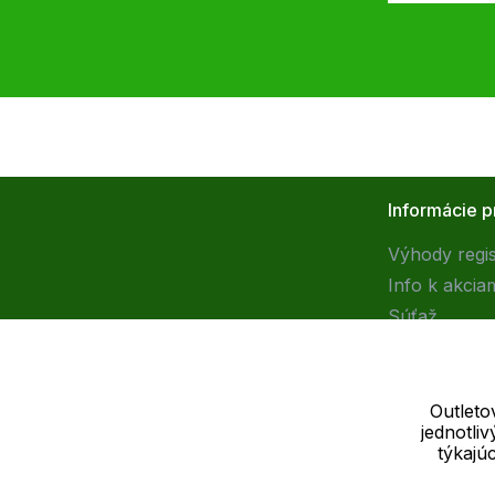
Informácie p
Výhody regis
Info k akcia
Súťaž
Outleto
jednotli
Dodávateľ
týkajú
SOLEDO, s.r.o. IČ: 29298679