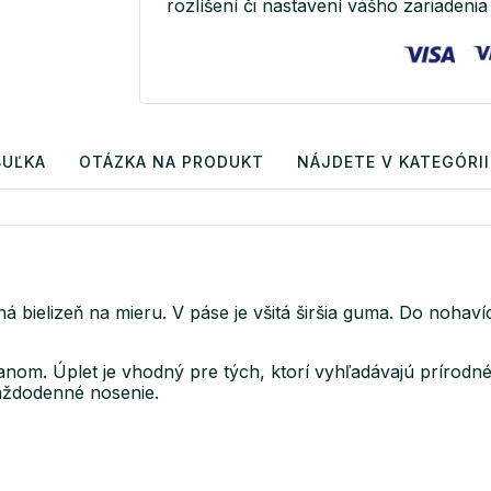
rozlíšení či nastavení vášho zariadenia 
BUĽKA
OTÁZKA NA PRODUKT
NÁJDETE V KATEGÓRII
bielizeň na mieru. V páse je všitá širšia guma. Do nohavíc
tanom. Úplet je vhodný pre tých, ktorí vyhľadávajú prírodn
každodenné nosenie.