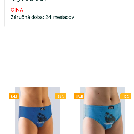
GINA
Záručná doba: 24 mesiacov
SALE
-32%
SALE
-32%