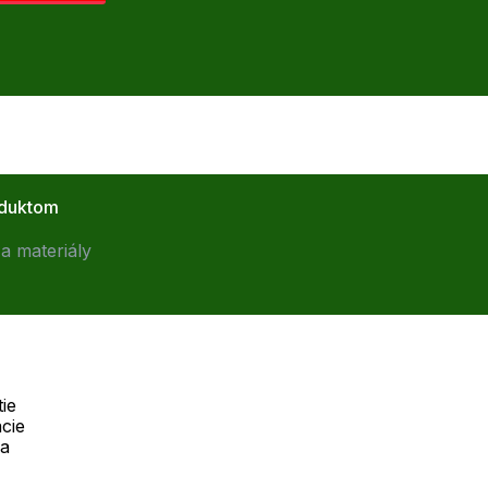
oduktom
a materiály
ie
cie
Telefón:
na
Offline