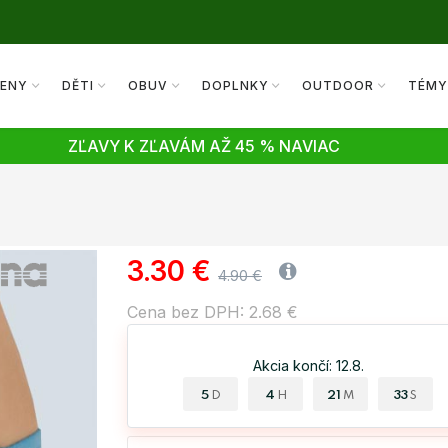
ENY
DĚTI
OBUV
DOPLNKY
OUTDOOR
TÉM
ZĽAVY K ZĽAVÁM AŽ 45 % NAVIAC
3.30 €
4.90 €
Cena bez DPH: 2.68 €
Akcia končí: 12.8.
5
4
21
32
D
H
M
S