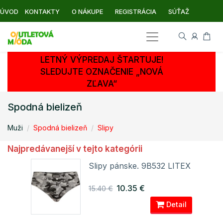
ÚVOD
KONTAKTY
O NÁKUPE
REGISTRÁCIA
SÚŤAŽ
LETNÝ VÝPREDAJ ŠTARTUJE!
SLEDUJTE OZNAČENIE „NOVÁ
ZĽAVA“
Spodná bielizeň
Muži
Spodná bielizeň
Slipy
Najpredávanejší v tejto kategórii
ITEX
Slipy pánske. 9B532 LITEX
10.35 €
15.40 €
ail
Detail