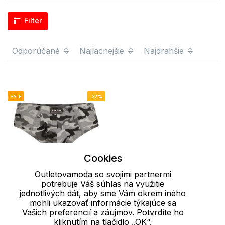
Filter
Odporúčané
Najlacnejšie
Najdrahšie
SALE
-32%
Cookies
Outletovamoda so svojimi partnermi
potrebuje Váš súhlas na využitie
jednotlivých dát, aby sme Vám okrem iného
XXL
mohli ukazovať informácie týkajúce sa
Vašich preferencií a záujmov. Potvrdíte ho
Slipy pánske. 9B532
kliknutím na tlačidlo „OK“.