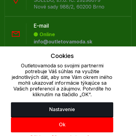
SOLEDO, s.r.o. IČ: 29298679
Nové sady 988/2, 60200 Brno
E-mail
Online
info@outletovamoda.sk
Cookies
Telefón:
Outletovamoda so svojimi partnermi
Offline
potrebuje Váš súhlas na využitie
+421 277 270 055
jednotlivých dát, aby sme Vám okrem iného
mohli ukazovať informácie týkajúce sa
Vašich preferencií a záujmov. Potvrdíte ho
kliknutím na tlačidlo „OK“.
Cookie - podrobné nastavenie
|
Ďalšie informácie
|
Spracovanie
osobných údajov
Nastavenie
Ok