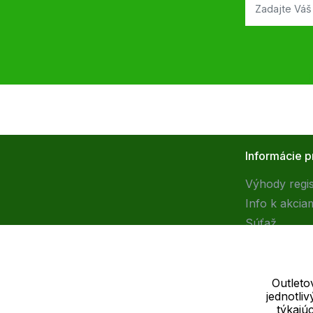
Informácie p
Výhody regis
Info k akcia
Súťaž
Outleto
jednotli
Dodávateľ
týkajú