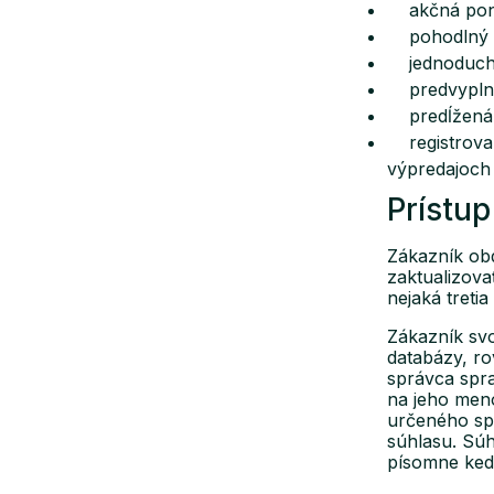
akčná ponu
pohodlný sp
jednoduchý 
predvyplnen
predĺžená l
registrovaní
výpredajoch
Prístu
Zákazník obd
zaktualizova
nejaká treti
Zákazník svo
databázy, ro
správca spr
na jeho men
určeného spr
súhlasu. Súh
písomne ​​ke