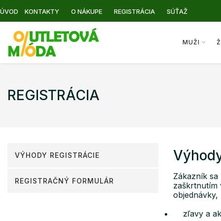
ÚVOD
KONTAKTY
O NÁKUPE
REGISTRÁCIA
SÚŤAŽ
MUŽI
Ž
REGISTRÁCIA
Výhody
VÝHODY REGISTRÁCIE
Zákazník sa 
REGISTRAČNÝ FORMULÁR
zaškrtnutím 
objednávky,
zľavy a akc