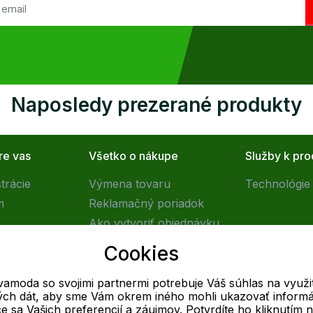
Naposledy prezerané produkty
re vas
Všetko o nákupe
Služby k pr
trácie
Výmena tovaru
Technológie 
m
Reklamačný poriadok
Ako vytvoriť objednávku
Obchodné podmienky
Cookies
Doprava
vamoda so svojimi partnermi potrebuje Váš súhlas na využit
vých dát, aby sme Vám okrem iného mohli ukazovať informá
E-mail
ce sa Vašich preferencií a záujmov. Potvrdíte ho kliknutím 