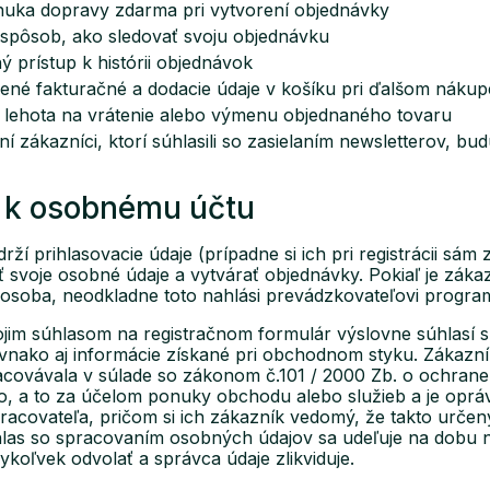
ka dopravy zdarma pri vytvorení objednávky
ôsob, ako sledovať svoju objednávku
prístup k histórii objednávok
é fakturačné a dodacie údaje v košíku pri ďalšom nákup
ehota na vrátenie alebo výmenu objednaného tovaru
 zákazníci, ktorí súhlasili so zasielaním newsletterov, bu
p k osobnému účtu
rží prihlasovacie údaje (prípadne si ich pri registrácii sá
ť svoje osobné údaje a vytvárať objednávky. Pokiaľ je zák
a osoba, neodkladne toto nahlási prevádzkovateľovi prog
jim súhlasom na registračnom formulár výslovne súhlasí s
vnako aj informácie získané pri obchodnom styku. Zákazník
acovávala v súlade so zákonom č.101 / 2000 Zb. o ochrane
o, a to za účelom ponuky obchodu alebo služieb a je opr
acovateľa, pričom si ich zákazník vedomý, že takto určený
las so spracovaním osobných údajov sa udeľuje na dobu ne
dykoľvek odvolať a správca údaje zlikviduje.