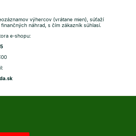
ideozáznamov výhercov (vrátane mien), súťaží
finančných náhrad, s čím zákazník súhlasí.
tora e-shopu:
55
5:00
l:
da.sk