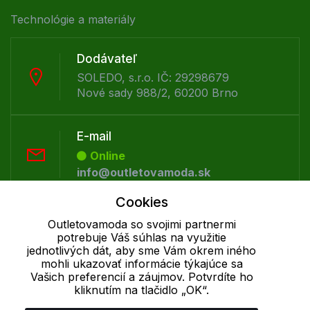
Technológie a materiály
Dodávateľ
SOLEDO, s.r.o. IČ: 29298679
Nové sady 988/2, 60200 Brno
E-mail
Online
info@outletovamoda.sk
Cookies
Telefón:
Outletovamoda so svojimi partnermi
Offline
potrebuje Váš súhlas na využitie
+421 277 270 055
jednotlivých dát, aby sme Vám okrem iného
mohli ukazovať informácie týkajúce sa
Vašich preferencií a záujmov. Potvrdíte ho
kliknutím na tlačidlo „OK“.
Cookie - podrobné nastavenie
|
Ďalšie informácie
|
Spracovanie
osobných údajov