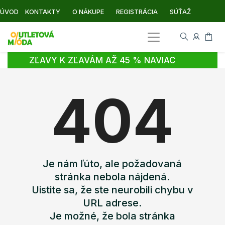
ÚVOD
KONTAKTY
O NÁKUPE
REGISTRÁCIA
SÚŤAŽ
ZĽAVY K ZĽAVÁM AŽ 45 % NAVIAC
404
Je nám ľúto, ale požadovaná
stránka nebola nájdená.
Uistite sa, že ste neurobili chybu v
URL adrese.
Je možné, že bola stránka