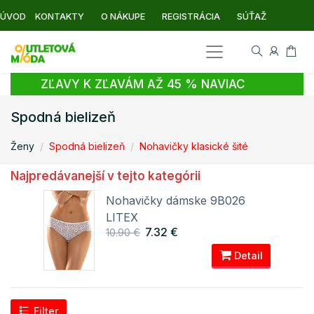
ÚVOD
KONTAKTY
O NÁKUPE
REGISTRÁCIA
SÚŤAŽ
ZĽAVY K ZĽAVÁM AŽ 45 % NAVIAC
Spodná bielizeň
Ženy
Spodná bielizeň
Nohavičky klasické šité
Najpredávanejší v tejto kategórii
Nohavičky dámske 9B026
LITEX
7.32 €
10.90 €
ail
Detail
Filter