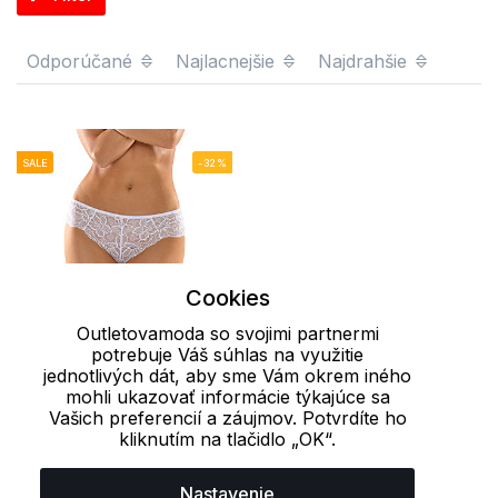
Odporúčané
Najlacnejšie
Najdrahšie
SALE
-32%
Cookies
Outletovamoda so svojimi partnermi
potrebuje Váš súhlas na využitie
jednotlivých dát, aby sme Vám okrem iného
S
mohli ukazovať informácie týkajúce sa
Vašich preferencií a záujmov. Potvrdíte ho
Nohavičky dámske
kliknutím na tlačidlo „OK“.
9B026 LITEX
7.32 €
10.90 €
Nastavenie