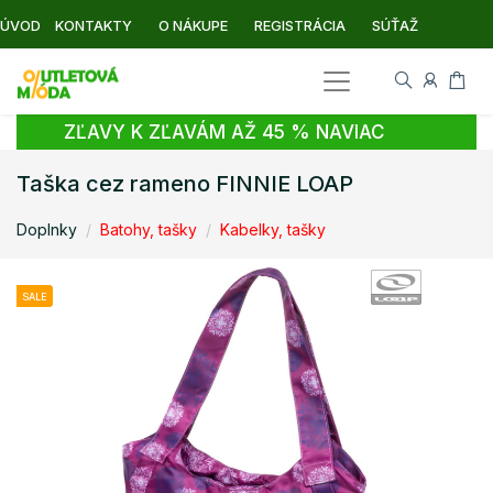
ÚVOD
KONTAKTY
O NÁKUPE
REGISTRÁCIA
SÚŤAŽ
ZĽAVY K ZĽAVÁM AŽ 45 % NAVIAC
Taška cez rameno FINNIE LOAP
Doplnky
Batohy, tašky
Kabelky, tašky
SALE