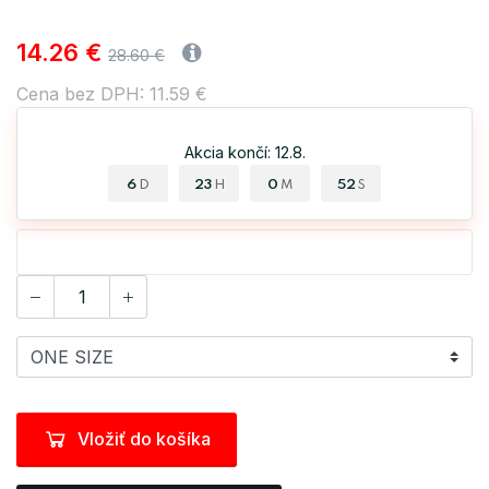
14.26 €
28.60 €
Cena bez DPH: 11.59 €
Akcia končí: 12.8.
6
23
0
52
D
H
M
S
Vložiť do košíka