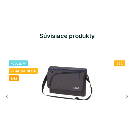
Súvisiace produkty
NOVÁ ZĽAVA
-55%
VÝPREDAJ SKLADU
SALE