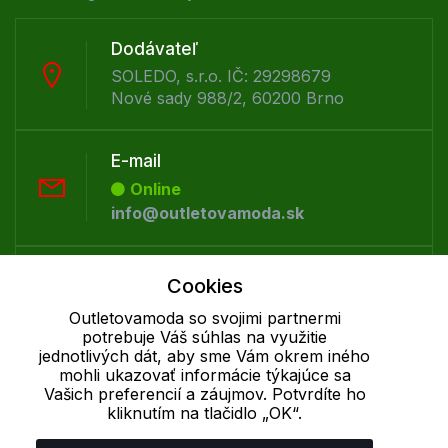
Dodávateľ
SOLEDO, s.r.o. IČ: 29298679
Nové sady 988/2, 60200 Brno
E-mail
Online
info@outletovamoda.sk
Telefón:
Cookies
Offline
Outletovamoda so svojimi partnermi
+421 277 270 055
potrebuje Váš súhlas na využitie
jednotlivých dát, aby sme Vám okrem iného
mohli ukazovať informácie týkajúce sa
Cookie - podrobné nastavenie
|
Ďalšie informácie
|
Spracovanie
Vašich preferencií a záujmov. Potvrdíte ho
kliknutím na tlačidlo „OK“.
osobných údajov