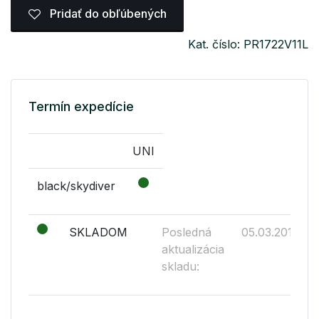
Pridať do obľúbených
Kat. číslo: PR1722V11L
Termín expedície
UNI
black/skydiver
SKLADOM
Posledná
05.03.2019
aktualizácia
skladu: