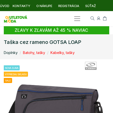
ÚVOD
KONTAKTY
O NÁKUPE
REGISTRÁCIA
SÚŤAŽ
ZĽAVY K ZĽAVÁM AŽ 45 % NAVIAC
Taška cez rameno GOTSA LOAP
Doplnky
Batohy, tašky
Kabelky, tašky
NOVÁ ZĽAVA
VÝPREDAJ SKLADU
SALE