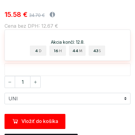
15.58 €
34.70 €
Cena bez DPH: 12.67 €
Akcia končí: 12.8.
4
16
44
42
D
H
M
S
Vložiť do košíka