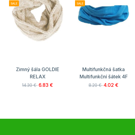
SALE
SALE
Zimný šála GOLDIE
Multifunkčná šatka
RELAX
Multifunkční šátek 4F
6.83 €
4.02 €
14.30 €
8.20 €