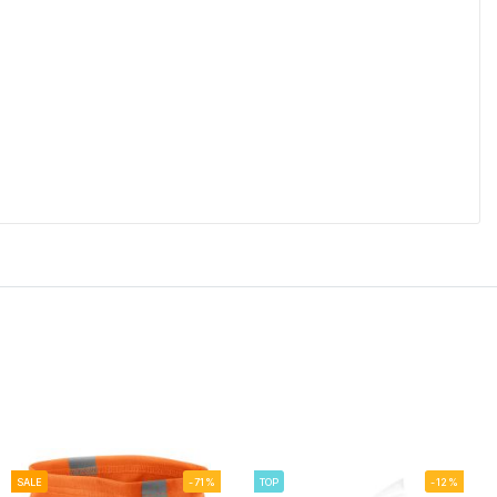
SALE
-71%
TOP
-12%