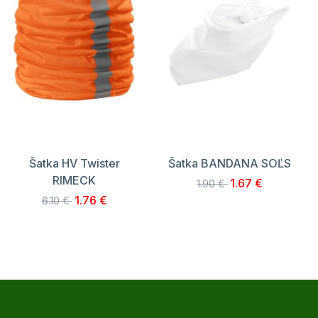
Šatka HV Twister
Šatka BANDANA SOĽS
RIMECK
1.67 €
1.90 €
1.76 €
6.10 €