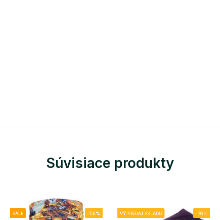
Súvisiace produkty
SALE
-56%
VÝPREDAJ SKLADU
-76%