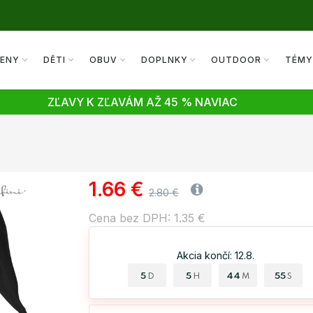
ENY
DĚTI
OBUV
DOPLNKY
OUTDOOR
TÉM
ZĽAVY K ZĽAVÁM AŽ 45 % NAVIAC
1.66 €
2.80 €
Cena bez DPH: 1.35 €
Akcia končí: 12.8.
5
5
44
55
D
H
M
S