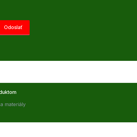
oduktom
a materiály