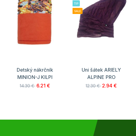
TIP
SALE
Detský nákrčník
Uni šátek ARIELY
MINION-J KILPI
ALPINE PRO
6.21 €
2.94 €
14.30 €
12.30 €