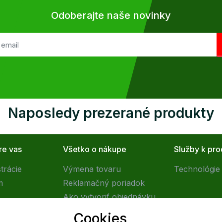
Odoberajte naše novinky
Naposledy prezerané produkty
re vas
Všetko o nákupe
Služby k pr
trácie
Výmena tovaru
Technológie 
m
Reklamačný poriadok
Ako vytvoriť objednávku
Obchodné podmienky
Cookies