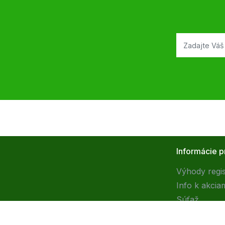
Informácie p
Výhody regis
Info k akcia
Súťaž