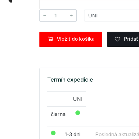
Vložiť do košíka
Pridať
Termín expedície
UNI
čierna
1-3 dni
Posledná aktualizá