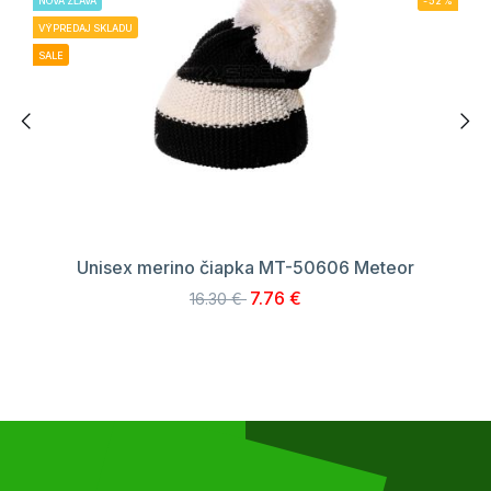
NOVÁ ZĽAVA
-52%
VÝPREDAJ SKLADU
SALE
Unisex merino čiapka MT-50606 Meteor
7.76 €
16.30 €