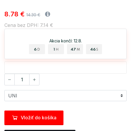
8.78 €
14.30 €
Cena bez DPH: 7.14 €
Akcia končí: 12.8.
6
1
47
46
D
H
M
S
Vložiť do košíka