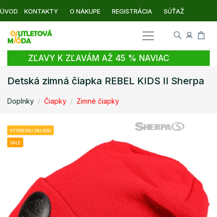
ÚVOD
KONTAKTY
O NÁKUPE
REGISTRÁCIA
SÚŤAŽ
ZĽAVY K ZĽAVÁM AŽ 45 % NAVIAC
Detská zimná čiapka REBEL KIDS II Sherpa
Doplnky
Čiapky
Zimné čiapky
VÝPREDAJ SKLADU
SALE