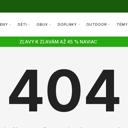
ENY
DĚTI
OBUV
DOPLNKY
OUTDOOR
TÉM
ZĽAVY K ZĽAVÁM AŽ 45 % NAVIAC
404