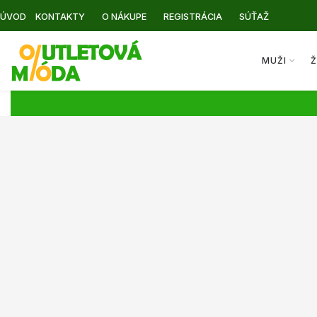
ÚVOD
KONTAKTY
O NÁKUPE
REGISTRÁCIA
SÚŤAŽ
MUŽI
Ž