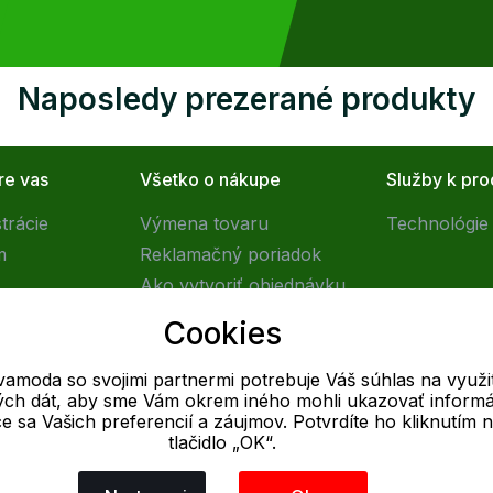
Naposledy prezerané produkty
re vas
Všetko o nákupe
Služby k pr
trácie
Výmena tovaru
Technológie 
m
Reklamačný poriadok
Ako vytvoriť objednávku
Obchodné podmienky
Cookies
Doprava
vamoda so svojimi partnermi potrebuje Váš súhlas na využit
vých dát, aby sme Vám okrem iného mohli ukazovať informá
E-mail
ce sa Vašich preferencií a záujmov. Potvrdíte ho kliknutím 
tlačidlo „OK“.
Online
info@outletovamoda.sk