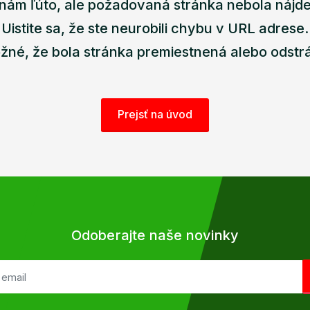
nám ľúto, ale požadovaná stránka nebola nájd
Uistite sa, že ste neurobili chybu v URL adrese.
žné, že bola stránka premiestnená alebo odstr
Prejsť na úvod
Odoberajte naše novinky