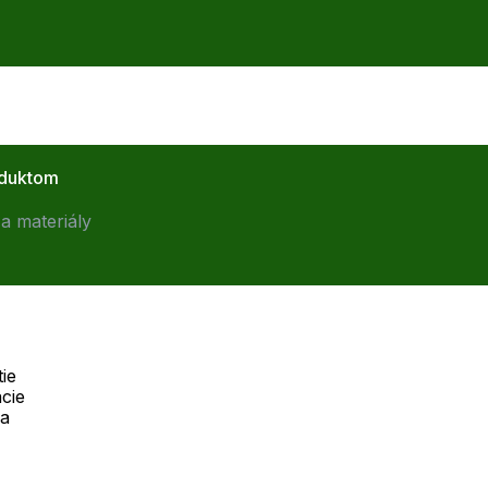
oduktom
a materiály
ie
cie
Telefón:
na
Offline
+421 277 270 055