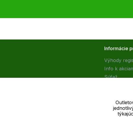
Informácie p
Výhody regis
Info k akcia
Súťaž
Outleto
jednotli
Dodávateľ
týkajú
SOLEDO, s.r.o. IČ: 29298679
Nové sady 988/2, 60200 Brno