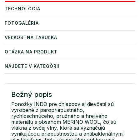
TECHNOLÓGIA
FOTOGALÉRIA
VEĽKOSTNÁ TABUĽKA
OTÁZKA NA PRODUKT
NÁJDETE V KATEGÓRII
Bežný popis
Ponožky INDO pre chlapcov aj dievčatá sú
vyrobené z paropriepustného,
rýchloschnúceho, pružného a hrejivého
materiálu s obsahom MERINO WOOL, čo sú
vlákna z ovčej vlny, ktoré sa vyznačujú
vynikajúcou priepustnosťou a antibakteriálnymi
vlastnosťami. Tieto univerzálne outdoorové