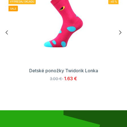
VÝPREDAJ SKLADU
-45%
SALE
Detské ponožky Twidorik Lonka
1.63 €
3.00 €