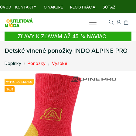
ÚVOD
KONTAKTY
O NÁKUPE
REGISTRÁCIA
SÚŤAŽ
ZĽAVY K ZĽAVÁM AŽ 45 % NAVIAC
Detské vlnené ponožky INDO ALPINE PRO
Doplnky
Ponožky
Vysoké
VÝPREDAJ SKLADU
SALE