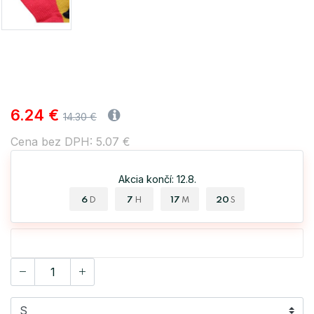
6.24 €
14.30 €
Cena bez DPH: 5.07 €
Akcia končí: 12.8.
6
7
17
20
D
H
M
S