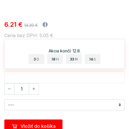
6.21 €
14.30 €
Cena bez DPH: 5.05 €
Akcia končí: 12.8.
3
18
33
15
D
H
M
S
Vložiť do košíka