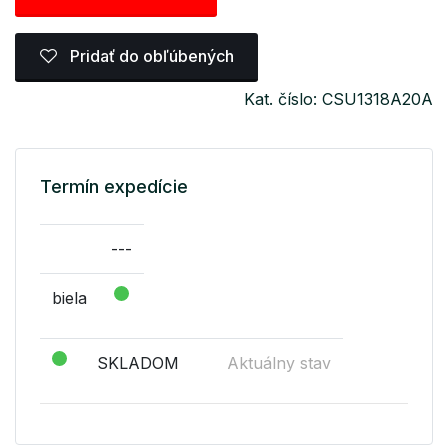
Pridať do obľúbených
Kat. číslo: CSU1318A20A
Termín expedície
---
biela
SKLADOM
Aktuálny stav