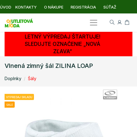
ÚVOD
KONTAKTY
O NÁKUPE
REGISTRÁCIA
SÚŤAŽ
LETNÝ VÝPREDAJ ŠTARTUJE!
SLEDUJTE OZNAČENIE „NOVÁ
ZĽAVA“
Vlnená zimný šál ZILINA LOAP
Doplnky
Šály
VÝPREDAJ SKLADU
SALE