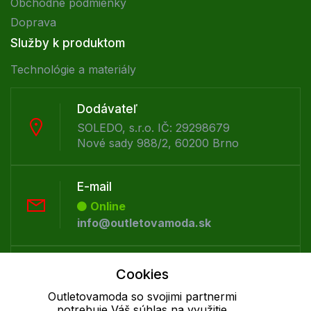
Obchodné podmienky
Doprava
Služby k produktom
Technológie a materiály
Dodávateľ
SOLEDO, s.r.o. IČ: 29298679
Nové sady 988/2, 60200 Brno
E-mail
Online
info@outletovamoda.sk
Telefón:
Cookies
Offline
Outletovamoda so svojimi partnermi
+421 277 270 055
potrebuje Váš súhlas na využitie