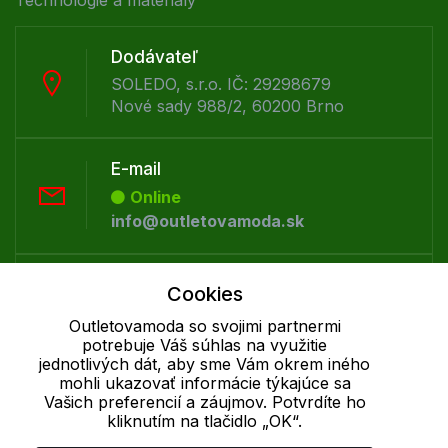
Dodávateľ
SOLEDO, s.r.o. IČ: 29298679
Nové sady 988/2, 60200 Brno
E-mail
Online
info@outletovamoda.sk
Telefón:
Cookies
Offline
Outletovamoda so svojimi partnermi
+421 277 270 055
potrebuje Váš súhlas na využitie
jednotlivých dát, aby sme Vám okrem iného
mohli ukazovať informácie týkajúce sa
Cookie - podrobné nastavenie
|
Ďalšie informácie
|
Spracovanie
Vašich preferencií a záujmov. Potvrdíte ho
kliknutím na tlačidlo „OK“.
osobných údajov