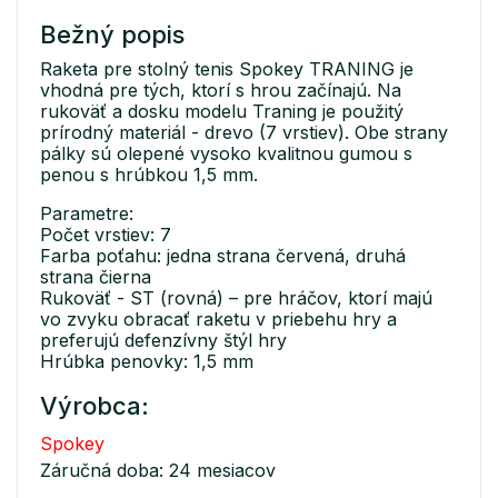
Bežný popis
Raketa pre stolný tenis Spokey TRANING je
vhodná pre tých, ktorí s hrou začínajú. Na
rukoväť a dosku modelu Traning je použitý
prírodný materiál - drevo (7 vrstiev). Obe strany
pálky sú olepené vysoko kvalitnou gumou s
penou s hrúbkou 1,5 mm.
Parametre:
Počet vrstiev: 7
Farba poťahu: jedna strana červená, druhá
strana čierna
Rukoväť - ST (rovná) – pre hráčov, ktorí majú
vo zvyku obracať raketu v priebehu hry a
preferujú defenzívny štýl hry
Hrúbka penovky: 1,5 mm
Výrobca:
Spokey
Záručná doba: 24 mesiacov