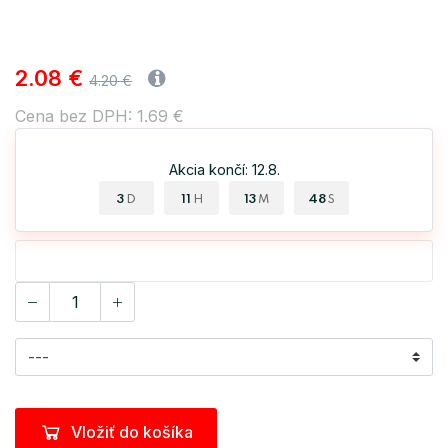
2.08 €
4.20 €
Cena bez DPH: 1.69 €
Akcia končí: 12.8.
3
11
13
47
D
H
M
S
Vložiť do košíka