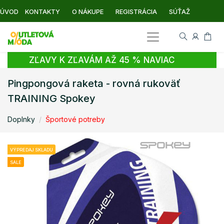
ÚVOD
KONTAKTY
O NÁKUPE
REGISTRÁCIA
SÚŤAŽ
ZĽAVY K ZĽAVÁM AŽ 45 % NAVIAC
Pingpongová raketa - rovná rukoväť
TRAINING Spokey
Doplnky
Športové potreby
VÝPREDAJ SKLADU
SALE