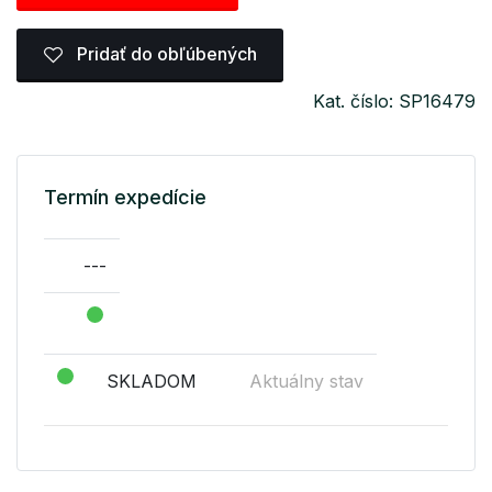
Pridať do obľúbených
Kat. číslo: SP16479
Termín expedície
---
SKLADOM
Aktuálny stav