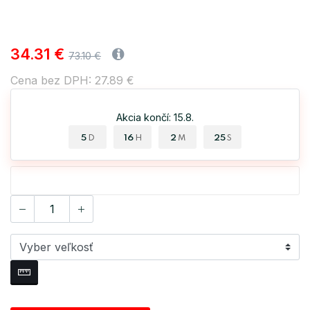
34.31 €
73.10 €
Cena bez DPH: 27.89 €
Akcia končí: 15.8.
5
16
2
25
D
H
M
S