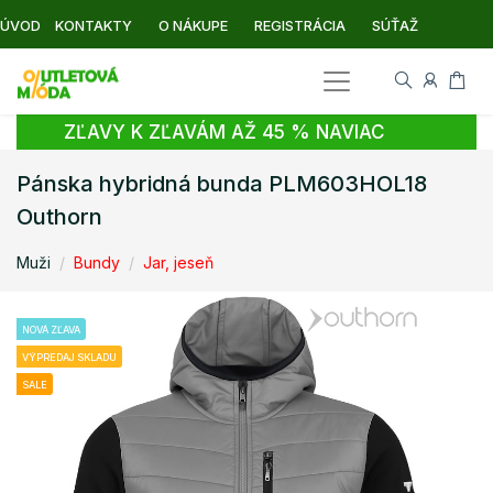
ÚVOD
KONTAKTY
O NÁKUPE
REGISTRÁCIA
SÚŤAŽ
ZĽAVY K ZĽAVÁM AŽ 45 % NAVIAC
Pánska hybridná bunda PLM603HOL18
Outhorn
Muži
Bundy
Jar, jeseň
NOVÁ ZĽAVA
VÝPREDAJ SKLADU
SALE