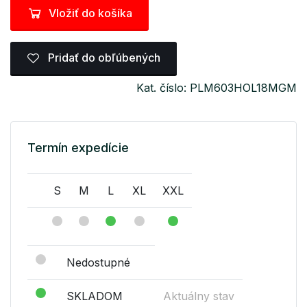
Vložiť do košíka
Pridať do obľúbených
Kat. číslo: PLM603HOL18MGM
Termín expedície
S
M
L
XL
XXL
Nedostupné
SKLADOM
Aktuálny stav