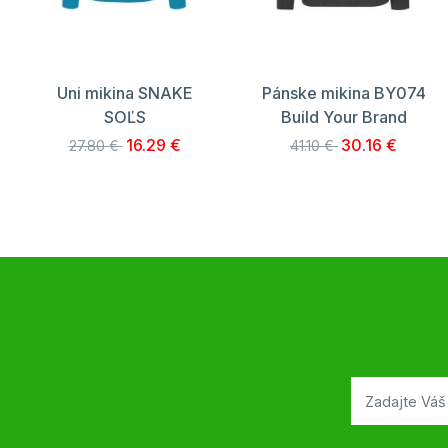
Uni mikina SNAKE
Pánske mikina BY074
SOĽS
Build Your Brand
16.29 €
30.16 €
27.80 €
41.10 €