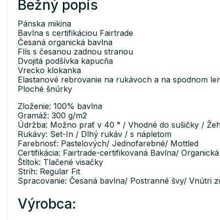
Bežný popis
Pánska mikina
Bavlna s certifikáciou Fairtrade
Česaná organická bavlna
Flís s česanou zadnou stranou
Dvojitá podšívka kapucňa
Vrecko klokanka
Elastanové rebrovanie na rukávoch a na spodnom le
Ploché šnúrky
Zloženie: 100% bavlna
Gramáž: 300 g/m2
Údržba: Možno prať v 40 ° / Vhodné do sušičky / Žeh
Rukávy: Set-In / Dlhý rukáv / s nápletom
Farebnosť: Pastelových/ Jednofarebné/ Mottled
Certifikácia: Fairtrade-certifikovaná Bavlna/ Organi
Štítok: Tlačené visačky
Strih: Regular Fit
Spracovanie: Česaná bavlna/ Postranné švy/ Vnútri 
Výrobca: