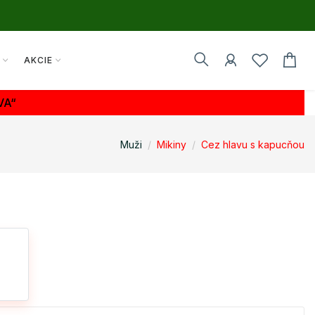
Y
AKCIE
VA“
Muži
Mikiny
Cez hlavu s kapucňou