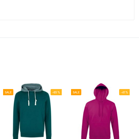
SALE
-65%
SALE
-41%