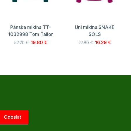
Pánska mikina TT-
Uni mikina SNAKE
1032998 Tom Tailor
SOĽS
19.80 €
16.29 €
57.20 €
27.80 €