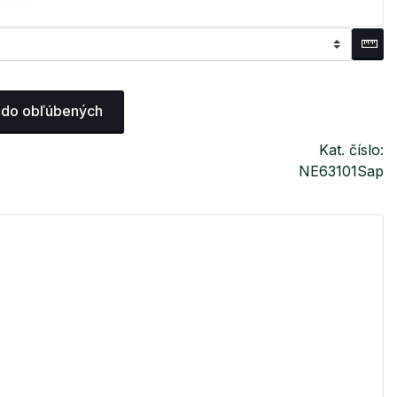
 do obľúbených
Kat. číslo:
NE63101Sap