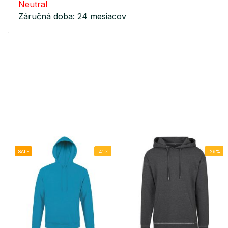
Neutral
Záručná doba: 24 mesiacov
SALE
-41%
-26%