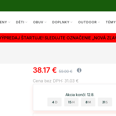
ENY
DĚTI
OBUV
DOPLNKY
OUTDOOR
TÉM
VÝPREDAJ ŠTARTUJE! SLEDUJTE OZNAČENIE „NOVÁ ZĽA
38.17 €
59.00 €
Cena bez DPH: 31.03 €
Akcia končí: 12.8.
4
15
8
30
D
H
M
S