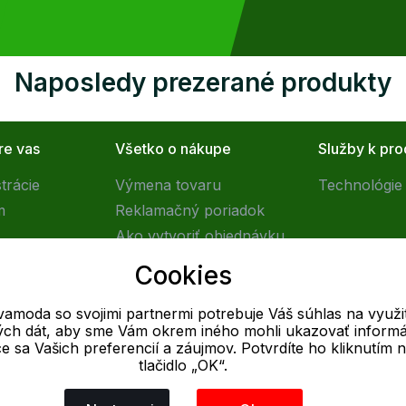
Naposledy prezerané produkty
re vas
Všetko o nákupe
Služby k pr
trácie
Výmena tovaru
Technológie 
m
Reklamačný poriadok
Ako vytvoriť objednávku
Obchodné podmienky
Cookies
Doprava
vamoda so svojimi partnermi potrebuje Váš súhlas na využit
vých dát, aby sme Vám okrem iného mohli ukazovať informá
E-mail
ce sa Vašich preferencií a záujmov. Potvrdíte ho kliknutím 
tlačidlo „OK“.
Online
info@outletovamoda.sk