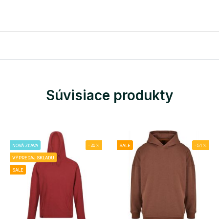
Súvisiace produkty
NOVÁ ZĽAVA
-74%
SALE
-51%
VÝPREDAJ SKLADU
SALE