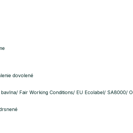
me
lenie dovolené
cká bavlna/ Fair Working Conditions/ EU Ecolabel/ SA8000/ 
zdrsnené