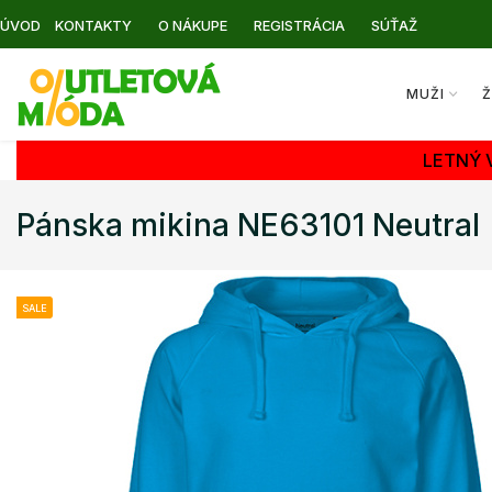
ÚVOD
KONTAKTY
O NÁKUPE
REGISTRÁCIA
SÚŤAŽ
MUŽI
Ž
LETNÝ 
Pánska mikina NE63101 Neutral
SALE