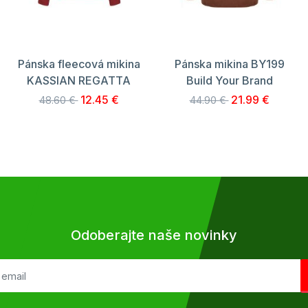
Pánska fleecová mikina
Pánska mikina BY199
KASSIAN REGATTA
Build Your Brand
12.45 €
21.99 €
48.60 €
44.90 €
Odoberajte naše novinky