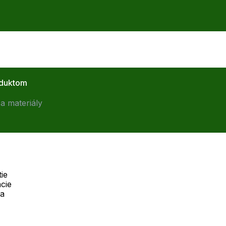
oduktom
a materiály
ie
cie
Telefón:
na
Offline
+421 277 270 055