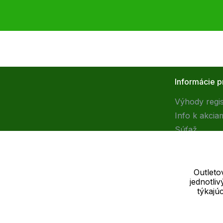
Informácie p
Výhody regis
Info k akcia
Súťaž
Outleto
jednotli
Dodávateľ
týkajú
SOLEDO, s.r.o. IČ: 29298679
Nové sady 988/2, 60200 Brno