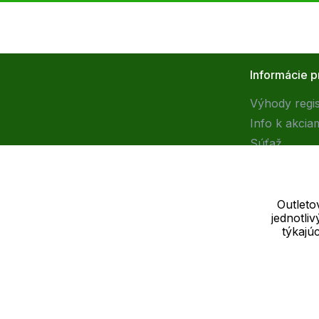
Informácie p
Výhody regis
Info k akcia
Súťaž
Outleto
jednotli
Dodávateľ
týkajú
SOLEDO, s.r.o. IČ: 29298679
Nové sady 988/2, 60200 Brno