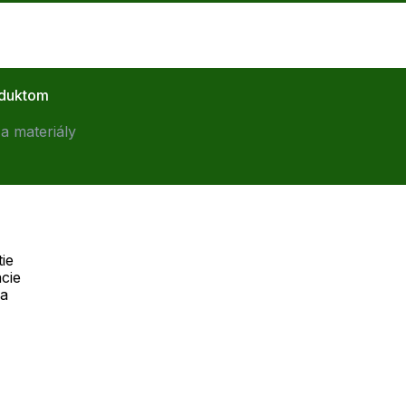
oduktom
a materiály
ie
cie
Telefón:
na
Offline
+421 277 270 055