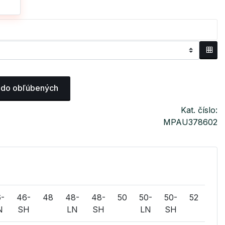
 do obľúbených
Kat. číslo:
MPAU378602
-
46-
48
48-
48-
50
50-
50-
52
52-
N
SH
LN
SH
LN
SH
LN