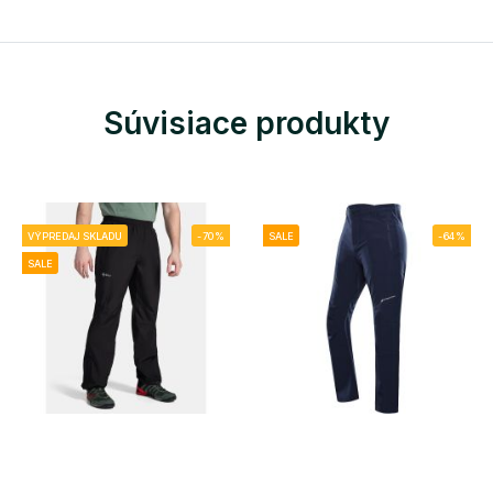
Súvisiace produkty
VÝPREDAJ SKLADU
-70%
SALE
-64%
SALE