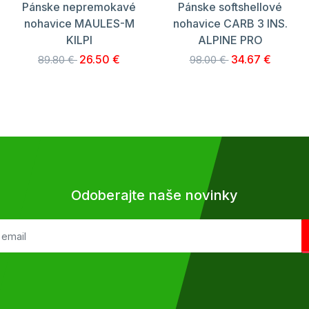
Pánske nepremokavé
Pánske softshellové
nohavice MAULES-M
nohavice CARB 3 INS.
KILPI
ALPINE PRO
26.50 €
34.67 €
89.80 €
98.00 €
Odoberajte naše novinky