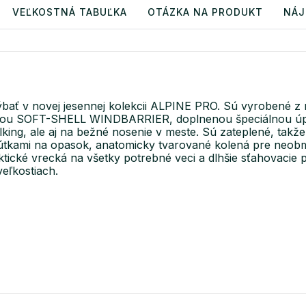
VEĽKOSTNÁ TABUĽKA
OTÁZKA NA PRODUKT
NÁJ
ať v novej jesennej kolekcii ALPINE PRO. Sú vyrobené z
bránou SOFT-SHELL WINDBARRIER, doplnenou špeciálnou ú
alking, ale aj na bežné nosenie v meste. Sú zateplené, takž
s pútkami na opasok, anatomicky tvarované kolená pre n
aktické vrecká na všetky potrebné veci a dlhšie sťahovaci
eľkostiach.