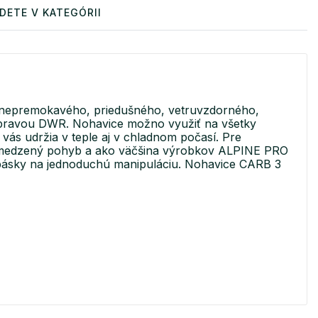
DETE V KATEGÓRII
 nepremokavého, priedušného, vetruvzdorného,
pravou DWR. Nohavice možno využiť na všetky
e vás udržia v teple aj v chladnom počasí. Pre
eobmedzený pohyb a ako väčšina výrobkov ALPINE PRO
e pásky na jednoduchú manipuláciu. Nohavice CARB 3