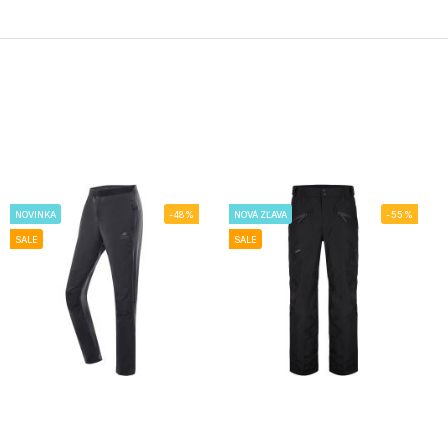
NOVINKA
-48%
NOVÁ ZĽAVA
-55%
SALE
SALE