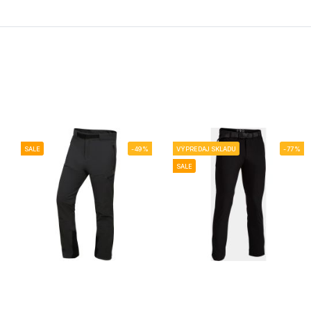
SALE
-49%
VÝPREDAJ SKLADU
-77%
SALE