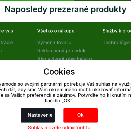
Naposledy prezerané produkty
re vas
Všetko o nákupe
Služby k pr
trácie
Výmena tovaru
Technológie 
m
Reklamačný poriadok
Ako vytvoriť objednávku
Obchodné podmienky
Cookies
Doprava
vamoda so svojimi partnermi potrebuje Váš súhlas na využit
vých dát, aby sme Vám okrem iného mohli ukazovať informá
E-mail
ce sa Vašich preferencií a záujmov. Potvrdíte ho kliknutím 
tlačidlo „OK“.
Online
info@outletovamoda.sk
Nastavenie
Ok
Súhlas môžete odmietnuť tu