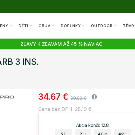
ENY
DĚTI
OBUV
DOPLNKY
OUTDOOR
TÉM
ZĽAVY K ZĽAVÁM AŽ 45 % NAVIAC
ARB 3 INS.
34.67 €
98.00 €
Cena bez DPH: 28.19 €
Akcia končí: 12.8.
5
7
40
48
D
H
M
S