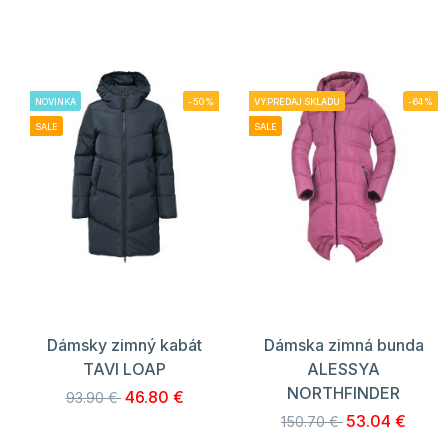
NOVINKA
-50%
VÝPREDAJ SKLADU
-64%
SALE
SALE
Dámsky zimný kabát
Dámska zimná bunda
TAVI LOAP
ALESSYA
NORTHFINDER
46.80 €
93.90 €
53.04 €
150.70 €