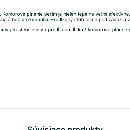
omorové plnenie perím je nielen tepelne veľmi efektívne, a
echajú bez povšimnutia. Predĺžený strih tesne pod zadok a
my / kostené zipsy / predĺžená dĺžka / komorovo plnené 
Súvisiace produkty