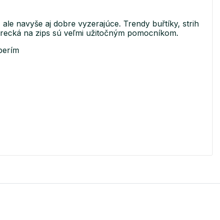
le navyše aj dobre vyzerajúce. Trendy buřtíky, strih
 vrecká na zips sú veľmi užitočným pomocníkom.
perím