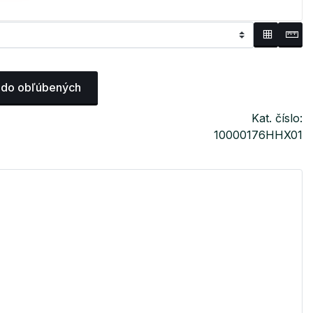
 do obľúbených
Kat. číslo:
10000176HHX01