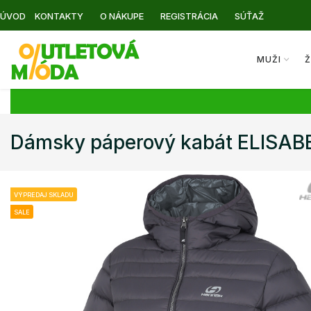
ÚVOD
KONTAKTY
O NÁKUPE
REGISTRÁCIA
SÚŤAŽ
MUŽI
Ž
Dámsky páperový kabát ELIS
VÝPREDAJ SKLADU
SALE