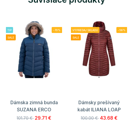
TIP
-70%
VÝPREDAJ SKLADU
-56%
SALE
SALE
Dámska zimná bunda
Dámsky prešívaný
SUZANA ERCO
kabát ILIANA LOAP
29.71 €
43.68 €
101.70 €
100.00 €