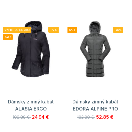
VÝPREDAJ SKLADU
-77%
SALE
-48%
SALE
Dámsky zimný kabát
Dámsky zimný kabát
ALASIA ERCO
EDORA ALPINE PRO
24.94 €
52.85 €
109.80 €
102.00 €