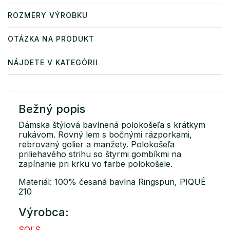
ROZMERY VÝROBKU
OTÁZKA NA PRODUKT
NÁJDETE V KATEGÓRII
Bežný popis
Dámska štýlová bavlnená polokošeľa s krátkym
rukávom. Rovný lem s bočnými rázporkami,
rebrovaný golier a manžety. Polokošeľa
priliehavého strihu so štyrmi gombíkmi na
zapínanie pri krku vo farbe polokošele.
Materiál: 100% česaná bavlna Ringspun, PIQUÉ
210
Výrobca:
SOĽS