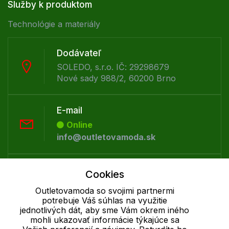
Služby k produktom
Technológie a materiály
Dodávateľ
SOLEDO, s.r.o. IČ: 29298679
Nové sady 988/2, 60200 Brno
E-mail
Online
info@outletovamoda.sk
Telefón:
Cookies
Offline
Outletovamoda so svojimi partnermi
+421 277 270 055
potrebuje Váš súhlas na využitie
jednotlivých dát, aby sme Vám okrem iného
mohli ukazovať informácie týkajúce sa
Cookie - podrobné nastavenie
|
Ďalšie informácie
|
Spracovanie