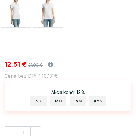
12.51 €
21.80 €
Cena bez DPH: 10.17 €
Akcia končí: 12.8.
3
13
18
46
D
H
M
S