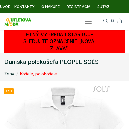
ÚVOD
KONTAKTY
O NÁKUPE
REGISTRÁCIA
SÚŤAŽ
LETNÝ VÝPREDAJ ŠTARTUJE!
SLEDUJTE OZNAČENIE „NOVÁ
ZĽAVA“
Dámska polokošeľa PEOPLE SOĽS
Ženy
Košele, polokošele
SALE