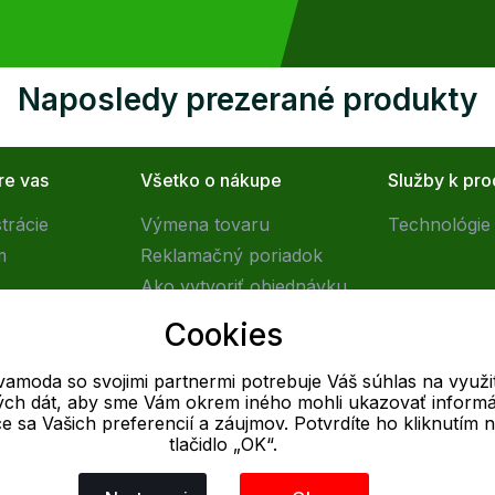
Naposledy prezerané produkty
re vas
Všetko o nákupe
Služby k pr
trácie
Výmena tovaru
Technológie 
m
Reklamačný poriadok
Ako vytvoriť objednávku
Obchodné podmienky
Cookies
Doprava
vamoda so svojimi partnermi potrebuje Váš súhlas na využit
vých dát, aby sme Vám okrem iného mohli ukazovať informá
E-mail
ce sa Vašich preferencií a záujmov. Potvrdíte ho kliknutím 
tlačidlo „OK“.
Online
info@outletovamoda.sk