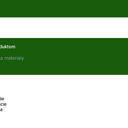
oduktom
a materiály
ie
cie
Telefón:
na
Offline
+421 277 270 055