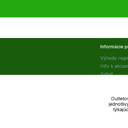
Informácie p
Výhody regis
Info k akcia
Súťaž
Outleto
jednotli
Dodávateľ
týkajú
SOLEDO, s.r.o. IČ: 29298679
Nové sady 988/2, 60200 Brno