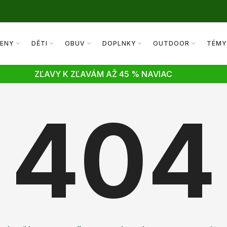
ENY
DĚTI
OBUV
DOPLNKY
OUTDOOR
TÉM
ZĽAVY K ZĽAVÁM AŽ 45 % NAVIAC
404