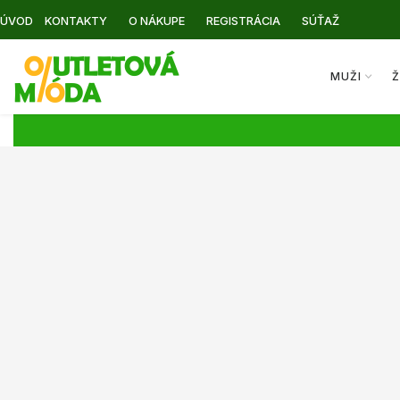
ÚVOD
KONTAKTY
O NÁKUPE
REGISTRÁCIA
SÚŤAŽ
MUŽI
Ž