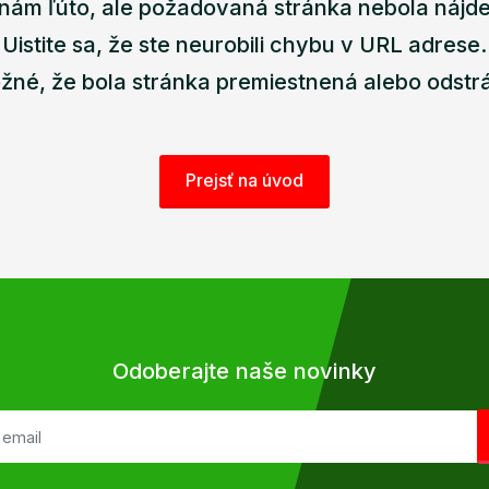
nám ľúto, ale požadovaná stránka nebola nájd
Uistite sa, že ste neurobili chybu v URL adrese.
žné, že bola stránka premiestnená alebo odstr
Prejsť na úvod
Odoberajte naše novinky