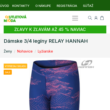
ÚVOD
KONTAKTY
O NÁKUPE
REGISTRÁCIA
SÚŤAŽ
ZĽAVY K ZĽAVÁM AŽ 45 % NAVIAC
Dámske 3/4 legíny RELAY HANNAH
Ženy
Nohavice
Lyžiarske
VÝPREDAJ SKLADU
SALE