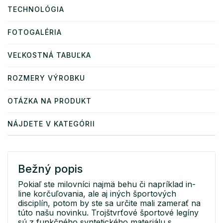
TECHNOLÓGIA
FOTOGALÉRIA
VEĽKOSTNÁ TABUĽKA
ROZMERY VÝROBKU
OTÁZKA NA PRODUKT
NÁJDETE V KATEGÓRII
Bežný popis
Pokiaľ ste milovníci najmä behu či napríklad in-
line korčuľovania, ale aj iných športových
disciplín, potom by ste sa určite mali zamerať na
túto našu novinku. Trojštvrťové športové legíny
sú z funkčného syntetického materiálu s