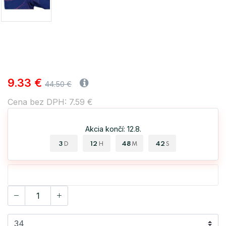
9.33 €
44.50 €
Cena bez DPH: 7.59 €
Akcia končí: 12.8.
3
12
48
41
D
H
M
S