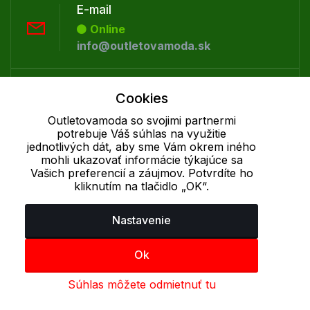
E-mail
Online
info@outletovamoda.sk
Telefón:
Cookies
Offline
Outletovamoda so svojimi partnermi
+421 277 270 055
potrebuje Váš súhlas na využitie
jednotlivých dát, aby sme Vám okrem iného
mohli ukazovať informácie týkajúce sa
Cookie - podrobné nastavenie
|
Ďalšie informácie
|
Spracovanie
Vašich preferencií a záujmov. Potvrdíte ho
osobných údajov
kliknutím na tlačidlo „OK“.
Nastavenie
Ok
Súhlas môžete odmietnuť tu