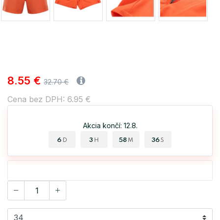
8.55 €
32.70 €
Cena bez DPH: 6.95 €
Akcia končí: 12.8.
6
3
58
36
D
H
M
S