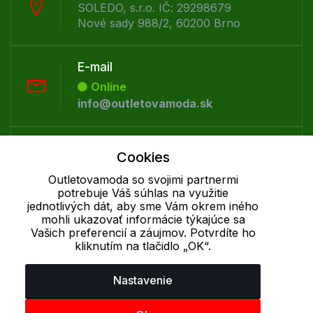
SOLEDO, s.r.o. IČ: 29298679
Nové sady 988/2, 60200 Brno
E-mail
Online
info@outletovamoda.sk
Telefón:
Cookies
Offline
Outletovamoda so svojimi partnermi
+421 277 270 055
potrebuje Váš súhlas na využitie
jednotlivých dát, aby sme Vám okrem iného
mohli ukazovať informácie týkajúce sa
Cookie - podrobné nastavenie
|
Ďalšie informácie
|
Spracovanie
Vašich preferencií a záujmov. Potvrdíte ho
osobných údajov
kliknutím na tlačidlo „OK“.
Nastavenie