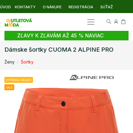
ÚVOD
KONTAKTY
O NÁKUPE
REGISTRÁCIA
SÚŤAŽ
ZĽAVY K ZĽAVÁM AŽ 45 % NAVIAC
Dámske šortky CUOMA 2 ALPINE PRO
Ženy
Šortky
VÝPREDAJ SKLADU
SALE