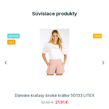
Súvisiace produkty
NOVINKA
-32%
SALE
Dámske kraťasy široké krátke 5G133 LITEX
21.91 €
32.50 €