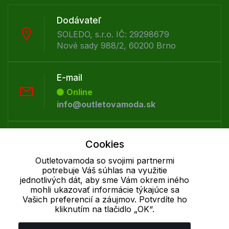
Dodávateľ
SOLEDO, s.r.o. IČ: 29298679
Nové sady 988/2, 60200 Brno
E-mail
Online
info@outletovamoda.sk
Telefón:
Cookies
Offline
Outletovamoda so svojimi partnermi
+421 277 270 055
potrebuje Váš súhlas na využitie
jednotlivých dát, aby sme Vám okrem iného
mohli ukazovať informácie týkajúce sa
Cookie - podrobné nastavenie
|
Ďalšie informácie
|
Spracovanie
Vašich preferencií a záujmov. Potvrdíte ho
osobných údajov
kliknutím na tlačidlo „OK“.