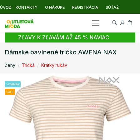
ÚVOD
KONTAKTY
O NÁKUPE
REGISTRÁCIA
SÚŤAŽ
ZĽAVY K ZĽAVÁM AŽ 45 % NAVIAC
Dámske bavlnené tričko AWENA NAX
Ženy
Tričká
Krátky rukáv
NOVINKA
SALE