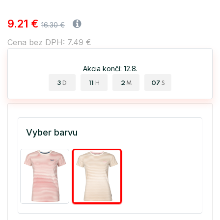
9.21 €
16.30 €
Cena bez DPH: 7.49 €
Akcia končí: 12.8.
3
11
2
06
D
H
M
S
Vyber barvu