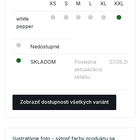
XS
S
M
L
XL
XXL
white
pepper
Nedostupné
SKLADOM
Posledná
07.08.2026
aktualizácia
skladu:
Zobraziť dostupnosti všetkých variánt
Ilustratívne foto - sýtosť farby produktu sa