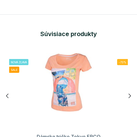
Súvisiace produkty
NOVÁ ZĽAVA
-73%
SALE
Dámske tričko Tokyo ERCO