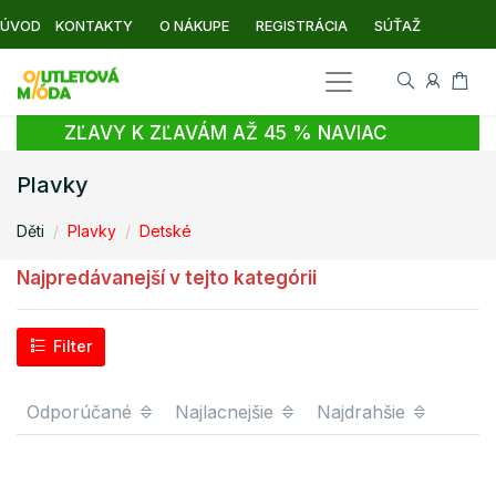
ÚVOD
KONTAKTY
O NÁKUPE
REGISTRÁCIA
SÚŤAŽ
ZĽAVY K ZĽAVÁM AŽ 45 % NAVIAC
Plavky
Děti
Plavky
Detské
Najpredávanejší v tejto kategórii
Filter
Odporúčané
Najlacnejšie
Najdrahšie