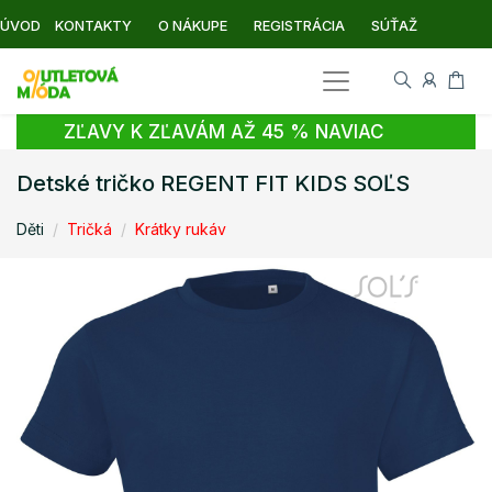
ÚVOD
KONTAKTY
O NÁKUPE
REGISTRÁCIA
SÚŤAŽ
ZĽAVY K ZĽAVÁM AŽ 45 % NAVIAC
Detské tričko REGENT FIT KIDS SOĽS
Děti
Tričká
Krátky rukáv