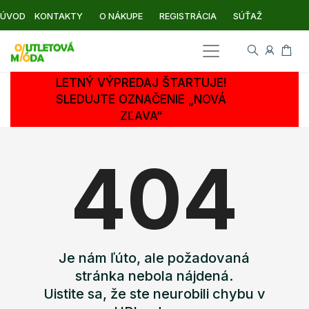
ÚVOD
KONTAKTY
O NÁKUPE
REGISTRÁCIA
SÚŤAŽ
LETNÝ VÝPREDAJ ŠTARTUJE!
SLEDUJTE OZNAČENIE „NOVÁ
ZĽAVA“
404
Je nám ľúto, ale požadovaná
stránka nebola nájdená.
Uistite sa, že ste neurobili chybu v