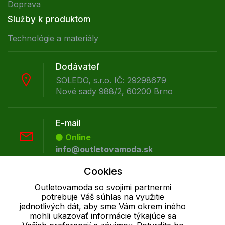
Doprava
Služby k produktom
Technológie a materiály
Dodávateľ
SOLEDO, s.r.o. IČ: 29298679
Nové sady 988/2, 60200 Brno
E-mail
Online
info@outletovamoda.sk
Cookies
Telefón:
Outletovamoda so svojimi partnermi
Offline
potrebuje Váš súhlas na využitie
+421 277 270 055
jednotlivých dát, aby sme Vám okrem iného
mohli ukazovať informácie týkajúce sa