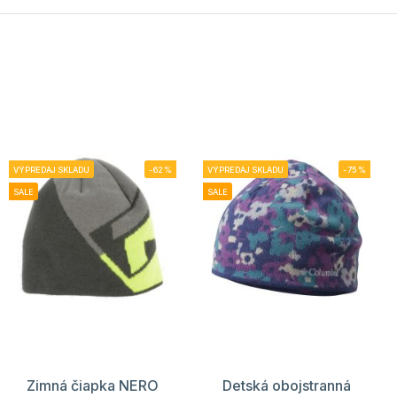
VÝPREDAJ SKLADU
-62%
VÝPREDAJ SKLADU
-75%
SALE
SALE
Zimná čiapka NERO
Detská obojstranná