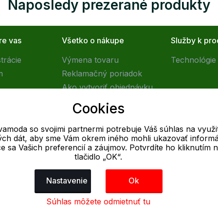
Naposledy prezerané produkty
re vas
Všetko o nákupe
Služby k pr
trácie
Výmena tovaru
Technológie 
m
Reklamačný poriadok
Ako vytvoriť objednávku
Obchodné podmienky
Cookies
Doprava
vamoda so svojimi partnermi potrebuje Váš súhlas na využit
vých dát, aby sme Vám okrem iného mohli ukazovať informá
E-mail
ce sa Vašich preferencií a záujmov. Potvrdíte ho kliknutím 
tlačidlo „OK“.
Online
info@outletovamoda.sk
Nastavenie
Ok
Súhlas môžete odmietnuť tu
ných údajov