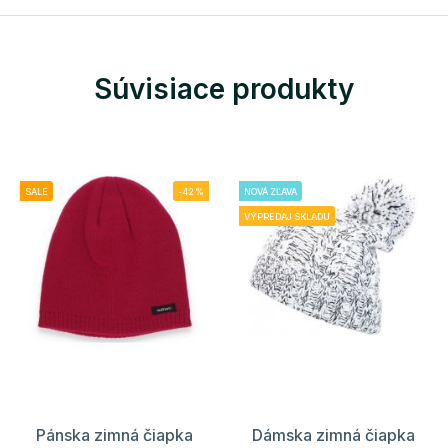
Súvisiace produkty
SALE
-42%
NOVÁ ZĽAVA
VÝPREDAJ SKLADU
Pánska zimná čiapka
Dámska zimná čiapka