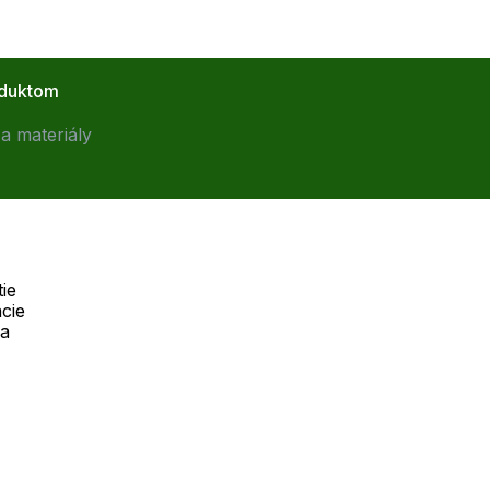
oduktom
a materiály
ie
cie
Telefón:
na
Offline
+421 277 270 055