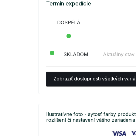
Termín expedície
DOSPĚLÁ
SKLADOM
Aktuálny stav
Zobraziť dostupnosti všetkých variá
Ilustratívne foto - sýtosť farby produkt
rozlíšení či nastavení vášho zariadenia 