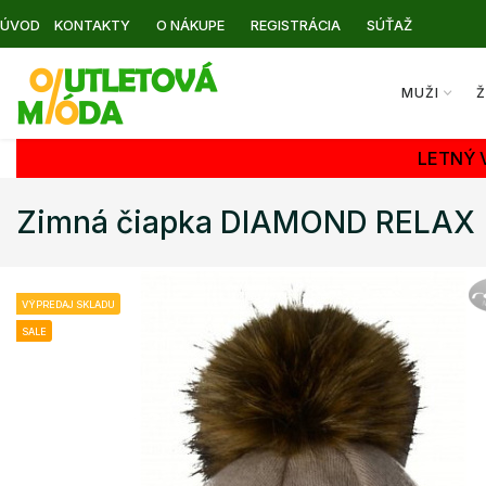
ÚVOD
KONTAKTY
O NÁKUPE
REGISTRÁCIA
SÚŤAŽ
MUŽI
Ž
LETNÝ 
Zimná čiapka DIAMOND RELAX
VÝPREDAJ SKLADU
SALE