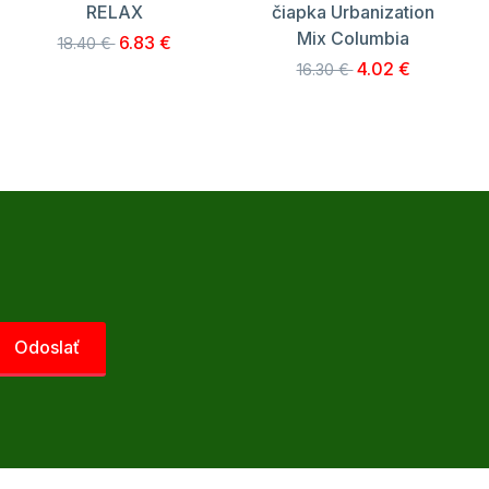
RELAX
čiapka Urbanization
Mix Columbia
6.83 €
18.40 €
4.02 €
16.30 €