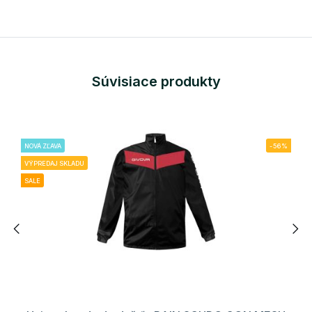
Súvisiace produkty
NOVÁ ZĽAVA
-56%
VÝPREDAJ SKLADU
SALE