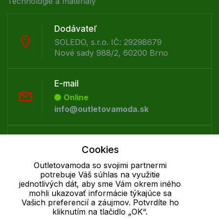
Technológie a materiály
Dodávateľ
SOLEDO, s.r.o. IČ: 29298679
Nové sady 988/2, 60200 Brno
E-mail
Online
info@outletovamoda.sk
Telefón:
Cookies
Offline
+421 277 270 055
Outletovamoda so svojimi partnermi
potrebuje Váš súhlas na využitie
jednotlivých dát, aby sme Vám okrem iného
mohli ukazovať informácie týkajúce sa
Cookie - podrobné nastavenie
|
Ďalšie informácie
|
Spracovanie
Vašich preferencií a záujmov. Potvrdíte ho
osobných údajov
kliknutím na tlačidlo „OK“.