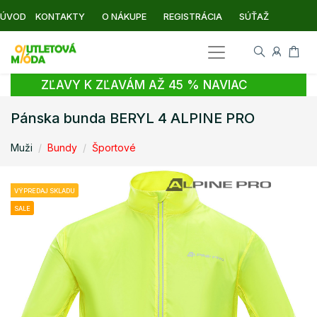
ÚVOD
KONTAKTY
O NÁKUPE
REGISTRÁCIA
SÚŤAŽ
ZĽAVY K ZĽAVÁM AŽ 45 % NAVIAC
Pánska bunda BERYL 4 ALPINE PRO
Muži
Bundy
Športové
VÝPREDAJ SKLADU
SALE