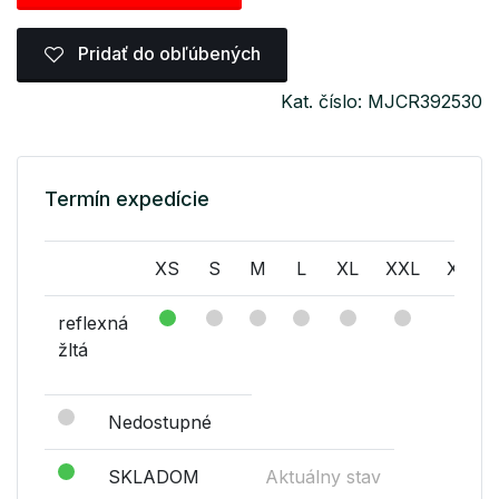
Pridať do obľúbených
Kat. číslo: MJCR392530
Termín expedície
XS
S
M
L
XL
XXL
XXXL
reflexná
žltá
Nedostupné
SKLADOM
Aktuálny stav