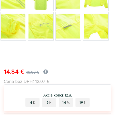
14.84 €
49.00 €
Cena bez DPH: 12.07 €
Akcia končí: 12.8.
4
3
14
19
D
H
M
S