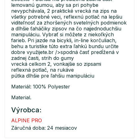
lemovanú gumou, aby sa pri pohybe
nevypchávala, 2 praktické vrecká na zips na
všetky potrebné veci, reflexnú potlač na lepšiu
viditeľnosť za zhoršených svetelných podmienok
a dlhšie ťaháčiky zipsov na čo najjednoduchšiu
manipuláciu. Vybrať si môžete z niekoľkých
farieb. Pri jazde na bicykli, in-line korčuliach,
behu a turistike túto extra ľahkú bundu určite
dobre využijete.br />spodná časť predĺžená v
zadnej časti, strih do gumy
vrecká celkom 2, vonkajšie so zipsami
reflexná potlač, na rukáve
pútka dlhšie pre ľahšiu manipuláciu
Materiál: 100% Polyester
Material.
Výrobca:
ALPINE PRO
Záručná doba: 24 mesiacov