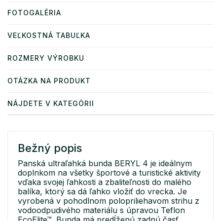
FOTOGALÉRIA
VEĽKOSTNÁ TABUĽKA
ROZMERY VÝROBKU
OTÁZKA NA PRODUKT
NÁJDETE V KATEGÓRII
Bežný popis
Panská ultraľahká bunda BERYL 4 je ideálnym
doplnkom na všetky športové a turistické aktivity
vďaka svojej ľahkosti a zbaliteľnosti do malého
balíka, ktorý sa dá ľahko vložiť do vrecka. Je
vyrobená v pohodlnom polopriliehavom strihu z
vodoodpudivého materiálu s úpravou Teflon
EcoElite™. Bunda má predĺženú zadnú časť