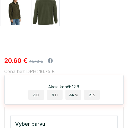
20.60 €
41.70 €
Cena bez DPH: 16.75 €
Akcia končí: 12.8.
3
9
34
21
D
H
M
S
Vyber barvu