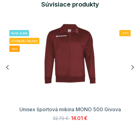
Súvisiace produkty
NOVÁ ZĽAVA
-57%
VÝPREDAJ SKLADU
SALE
Unisex športová mikina MONO 500 Givova
14.01 €
32.70 €