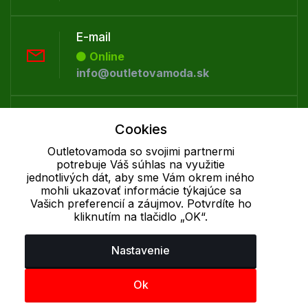
E-mail
Online
info@outletovamoda.sk
Telefón:
Cookies
Offline
+421 277 270 055
Outletovamoda so svojimi partnermi
potrebuje Váš súhlas na využitie
jednotlivých dát, aby sme Vám okrem iného
mohli ukazovať informácie týkajúce sa
Cookie - podrobné nastavenie
|
Ďalšie informácie
|
Spracovanie
Vašich preferencií a záujmov. Potvrdíte ho
osobných údajov
kliknutím na tlačidlo „OK“.
Nastavenie
Ok