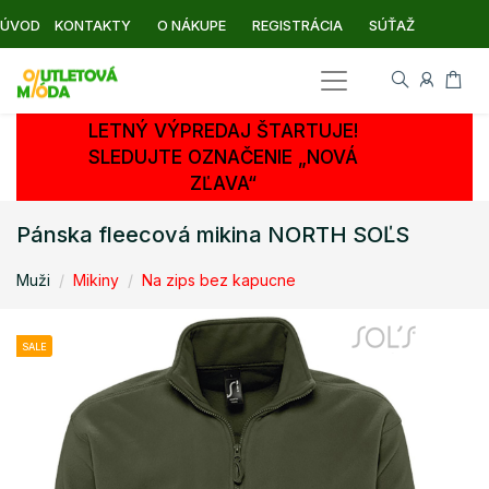
ÚVOD
KONTAKTY
O NÁKUPE
REGISTRÁCIA
SÚŤAŽ
LETNÝ VÝPREDAJ ŠTARTUJE!
SLEDUJTE OZNAČENIE „NOVÁ
ZĽAVA“
Pánska fleecová mikina NORTH SOĽS
Muži
Mikiny
Na zips bez kapucne
SALE