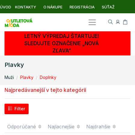
ÚVOD
KONTAKTY
O NÁKUPE
REGISTRÁCIA
SÚŤAŽ
LETNÝ VÝPREDAJ ŠTARTUJE!
SLEDUJTE OZNAČENIE „NOVÁ
ZĽAVA“
Plavky
Muži
Plavky
Doplnky
Najpredávanejší v tejto kategórii
Filter
Odporúčané
Najlacnejšie
Najdrahšie