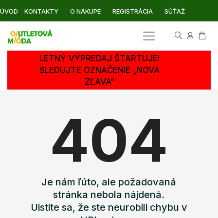
ÚVOD
KONTAKTY
O NÁKUPE
REGISTRÁCIA
SÚŤAŽ
LETNÝ VÝPREDAJ ŠTARTUJE!
SLEDUJTE OZNAČENIE „NOVÁ
ZĽAVA“
404
Je nám ľúto, ale požadovaná
stránka nebola nájdená.
Uistite sa, že ste neurobili chybu v