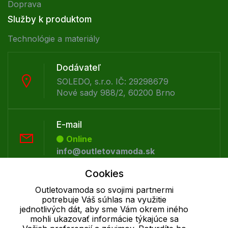
Doprava
Služby k produktom
Technológie a materiály
Dodávateľ
SOLEDO, s.r.o. IČ: 29298679
Nové sady 988/2, 60200 Brno
E-mail
Online
info@outletovamoda.sk
Cookies
Telefón:
Outletovamoda so svojimi partnermi
Offline
potrebuje Váš súhlas na využitie
+421 277 270 055
jednotlivých dát, aby sme Vám okrem iného
mohli ukazovať informácie týkajúce sa