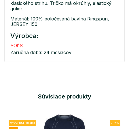
klasického strihu. Tričko má okrúhly, elastický
golier.
Materiál: 100% poločesaná bavlna Ringspun,
JERSEY 150
Výrobca:
SOĽS
Záručná doba: 24 mesiacov
Súvisiace produkty
VÝPREDAJ SKLADU
-52%