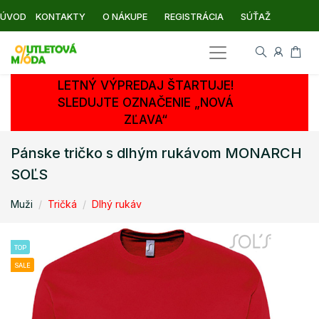
ÚVOD
KONTAKTY
O NÁKUPE
REGISTRÁCIA
SÚŤAŽ
LETNÝ VÝPREDAJ ŠTARTUJE!
SLEDUJTE OZNAČENIE „NOVÁ
ZĽAVA“
Pánske tričko s dlhým rukávom MONARCH
SOĽS
Muži
Tričká
Dlhý rukáv
TOP
SALE