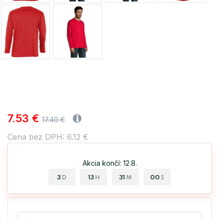
7.53 €
17.40 €
Cena bez DPH: 6.12 €
Akcia končí: 12.8.
3
13
30
59
D
H
M
S