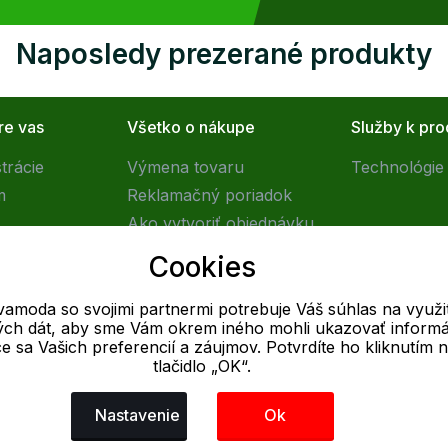
Naposledy prezerané produkty
re vas
Všetko o nákupe
Služby k pr
trácie
Výmena tovaru
Technológie 
m
Reklamačný poriadok
Ako vytvoriť objednávku
Obchodné podmienky
Cookies
Doprava
vamoda so svojimi partnermi potrebuje Váš súhlas na využit
vých dát, aby sme Vám okrem iného mohli ukazovať informá
E-mail
ce sa Vašich preferencií a záujmov. Potvrdíte ho kliknutím 
tlačidlo „OK“.
Online
info@outletovamoda.sk
Nastavenie
Ok