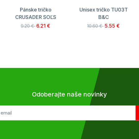
Pánske tričko
Unisex tričko TU03T
CRUSADER SOĽS
B&C
6.21 €
5.55 €
9.20 €
10.60 €
Odoberajte naše novinky