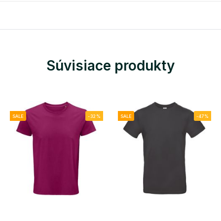
Súvisiace produkty
SALE
-32%
SALE
-47%