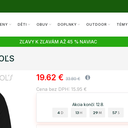
ENY
DĚTI
OBUV
DOPLNKY
OUTDOOR
TÉM
ZĽAVY K ZĽAVÁM AŽ 45 % NAVIAC
SOĽS
19.62 €
33.80 €
Cena bez DPH: 15.95 €
Akcia končí: 12.8.
4
13
29
56
D
H
M
S