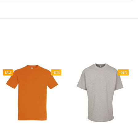
SALE
-61%
-28%