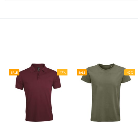
SALE
-47%
SALE
-40%