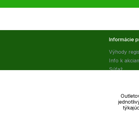
Informácie p
Výhody regis
Info k akcia
Súťaž
Outleto
jednotli
Dodávateľ
týkajú
SOLEDO, s.r.o. IČ: 29298679
Nové sady 988/2, 60200 Brno