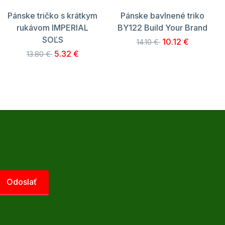
Pánske tričko s krátkym
Pánske bavlnené triko
rukávom IMPERIAL
BY122 Build Your Brand
SOĽS
10.12 €
14.10 €
5.32 €
13.80 €