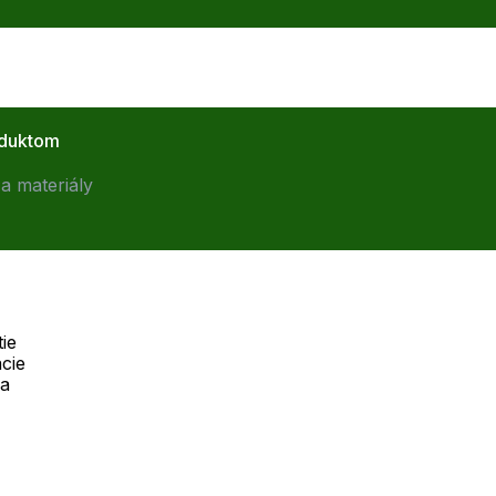
oduktom
a materiály
ie
cie
Telefón:
na
Offline
+421 277 270 055