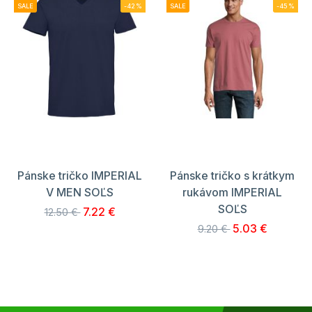
SALE
-42%
SALE
-45%
Pánske tričko IMPERIAL
Pánske tričko s krátkym
V MEN SOĽS
rukávom IMPERIAL
SOĽS
7.22 €
12.50 €
5.03 €
9.20 €