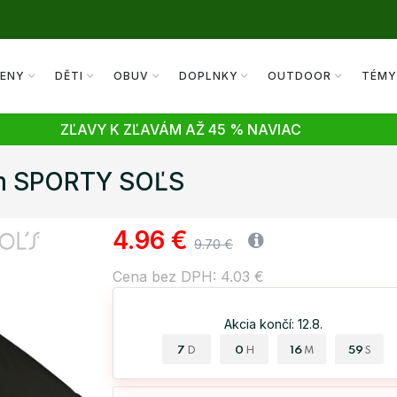
ENY
DĚTI
OBUV
DOPLNKY
OUTDOOR
TÉM
ZĽAVY K ZĽAVÁM AŽ 45 % NAVIAC
om SPORTY SOĽS
4.96 €
9.70 €
Cena bez DPH: 4.03 €
Akcia končí: 12.8.
7
0
16
58
D
H
M
S