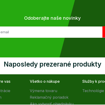
Odoberajte naše novinky
Naposledy prezerané produkty
re vas
Všetko o nákupe
Služby k pr
trácie
Výmena tovaru
Technológie 
m
Reklamačný poriadok
Ako vytvoriť objednávku