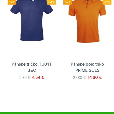
SALE
-51%
SALE
-47%
Pánske tričko TU01T
Pánske polo triko
B&C
PRIME SOĽS
4.54 €
14.60 €
9.30 €
27.80 €