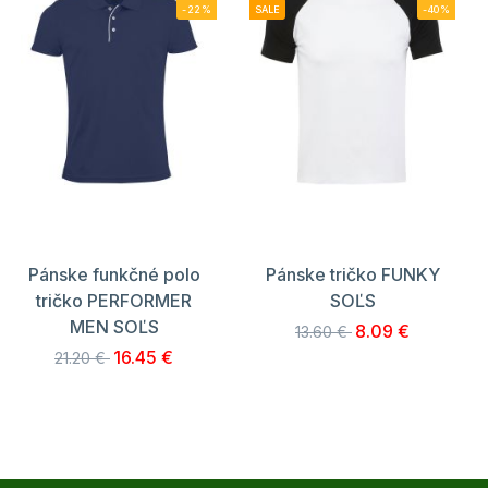
-22%
SALE
-40%
Pánske funkčné polo
Pánske tričko FUNKY
tričko PERFORMER
SOĽS
MEN SOĽS
8.09 €
13.60 €
16.45 €
21.20 €