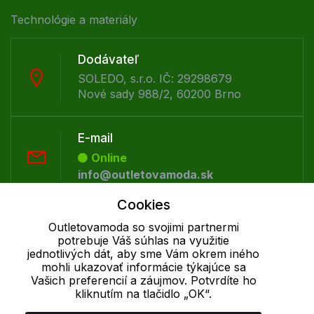
Technológie a materiály
Dodávateľ
SOLEDO, s.r.o. IČ: 29298679
Nové sady 988/2, 60200 Brno
E-mail
Online
info@outletovamoda.sk
Cookies
Telefón:
Outletovamoda so svojimi partnermi
Offline
potrebuje Váš súhlas na využitie
+421 277 270 055
jednotlivých dát, aby sme Vám okrem iného
mohli ukazovať informácie týkajúce sa
Vašich preferencií a záujmov. Potvrdíte ho
kliknutím na tlačidlo „OK“.
Cookie - podrobné nastavenie
|
Ďalšie informácie
|
Spracovanie
osobných údajov