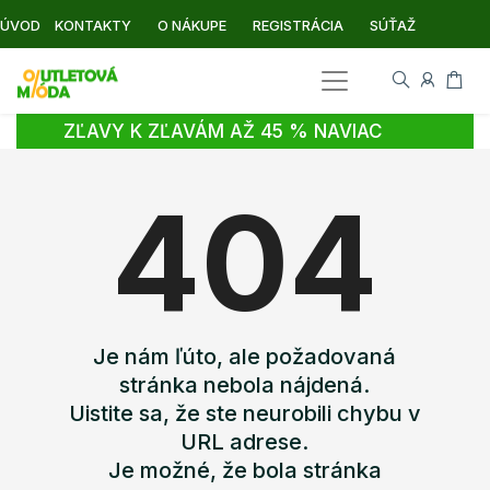
ÚVOD
KONTAKTY
O NÁKUPE
REGISTRÁCIA
SÚŤAŽ
ZĽAVY K ZĽAVÁM AŽ 45 % NAVIAC
404
Je nám ľúto, ale požadovaná
stránka nebola nájdená.
Uistite sa, že ste neurobili chybu v
URL adrese.
Je možné, že bola stránka