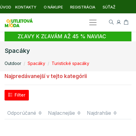
ÚVOD
KONTAKTY
O NÁKUPE
REGISTRÁCIA
SÚŤAŽ
ZĽAVY K ZĽAVÁM AŽ 45 % NAVIAC
Spacáky
Outdoor
Spacáky
Turistické spacáky
Najpredávanejší v tejto kategórii
Filter
Odporúčané
Najlacnejšie
Najdrahšie