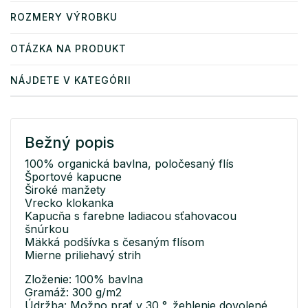
ROZMERY VÝROBKU
OTÁZKA NA PRODUKT
NÁJDETE V KATEGÓRII
Bežný popis
100% organická bavlna, poločesaný flís
Športové kapucne
Široké manžety
Vrecko klokanka
Kapucňa s farebne ladiacou sťahovacou
šnúrkou
Mäkká podšívka s česaným flísom
Mierne priliehavý strih
Zloženie: 100% bavlna
Gramáž: 300 g/m2
Údržba: Možno prať v 30 °, žehlenie dovolené