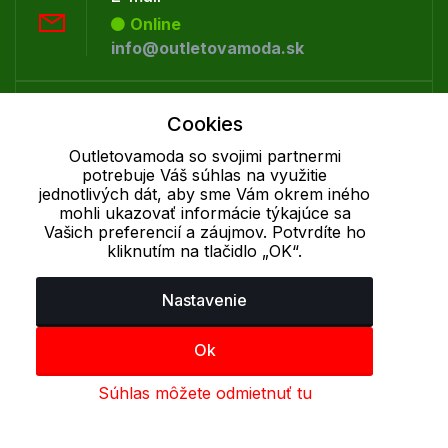
Online
info@outletovamoda.sk
Telefón:
Cookies
Offline
Outletovamoda so svojimi partnermi
+421 277 270 055
potrebuje Váš súhlas na využitie
jednotlivých dát, aby sme Vám okrem iného
mohli ukazovať informácie týkajúce sa
Cookie - podrobné nastavenie
|
Ďalšie informácie
|
Spracovanie
Vašich preferencií a záujmov. Potvrdíte ho
osobných údajov
kliknutím na tlačidlo „OK“.
Nastavenie
Ok
Súhlas môžete odmietnuť tu