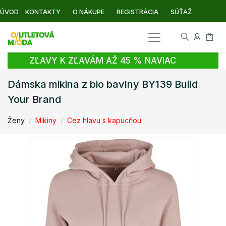
ÚVOD
KONTAKTY
O NÁKUPE
REGISTRÁCIA
SÚŤAŽ
ZĽAVY K ZĽAVÁM AŽ 45 % NAVIAC
Dámska mikina z bio bavlny BY139 Build
Your Brand
Ženy
Mikiny
Cez hlavu s kapucňou