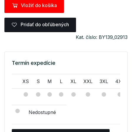
Vložiť do košíka
Pridať do obľúbených
Kat. číslo: BY139_02913
Termín expedície
XS
S
M
L
XL
XXL
3XL
4XL
Nedostupné