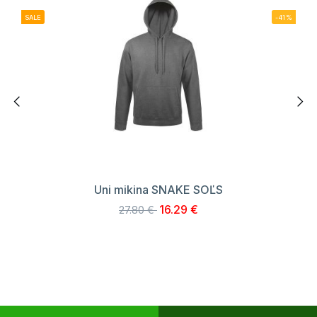
SALE
-41%
Uni mikina SNAKE SOĽS
16.29 €
27.80 €