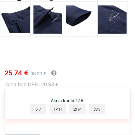
25.74 €
98.00 €
Cena bez DPH: 20.93 €
Akcia končí: 12.8.
5
17
21
32
D
H
M
S