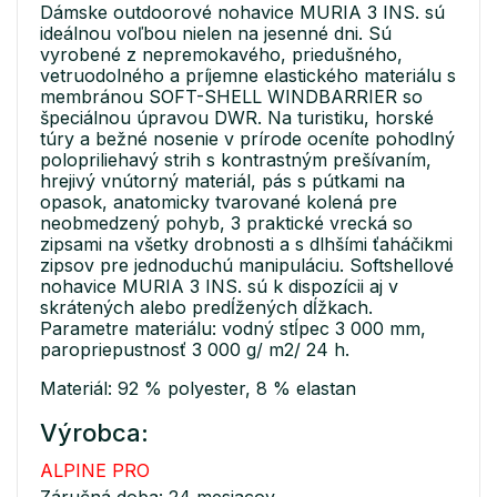
Dámske outdoorové nohavice MURIA 3 INS. sú
ideálnou voľbou nielen na jesenné dni. Sú
vyrobené z nepremokavého, priedušného,
vetruodolného a príjemne elastického materiálu s
membránou SOFT-SHELL WINDBARRIER so
špeciálnou úpravou DWR. Na turistiku, horské
túry a bežné nosenie v prírode oceníte pohodlný
polopriliehavý strih s kontrastným prešívaním,
hrejivý vnútorný materiál, pás s pútkami na
opasok, anatomicky tvarované kolená pre
neobmedzený pohyb, 3 praktické vrecká so
zipsami na všetky drobnosti a s dlhšími ťaháčikmi
zipsov pre jednoduchú manipuláciu. Softshellové
nohavice MURIA 3 INS. sú k dispozícii aj v
skrátených alebo predĺžených dĺžkach.
Parametre materiálu: vodný stĺpec 3 000 mm,
paropriepustnosť 3 000 g/ m2/ 24 h.
Materiál: 92 % polyester, 8 % elastan
Výrobca:
ALPINE PRO
Záručná doba: 24 mesiacov