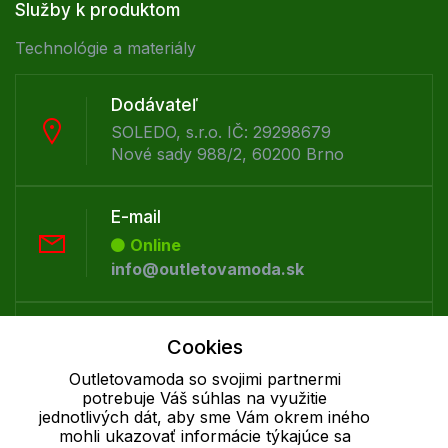
Služby k produktom
Technológie a materiály
Dodávateľ
SOLEDO, s.r.o. IČ: 29298679
Nové sady 988/2, 60200 Brno
E-mail
Online
info@outletovamoda.sk
Telefón:
Cookies
Offline
Outletovamoda so svojimi partnermi
+421 277 270 055
potrebuje Váš súhlas na využitie
jednotlivých dát, aby sme Vám okrem iného
mohli ukazovať informácie týkajúce sa
Cookie - podrobné nastavenie
|
Ďalšie informácie
|
Spracovanie