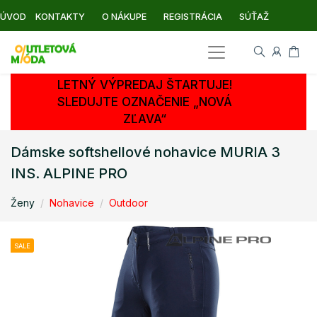
ÚVOD
KONTAKTY
O NÁKUPE
REGISTRÁCIA
SÚŤAŽ
LETNÝ VÝPREDAJ ŠTARTUJE!
SLEDUJTE OZNAČENIE „NOVÁ
ZĽAVA“
Dámske softshellové nohavice MURIA 3
INS. ALPINE PRO
Ženy
Nohavice
Outdoor
SALE