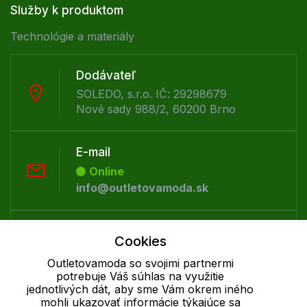
Služby k produktom
Technológie a materiály
Dodávateľ
SOLEDO, s.r.o. IČ: 29298679
Nové sady 988/2, 60200 Brno
E-mail
Online
info@outletovamoda.sk
Telefón:
Cookies
Offline
Outletovamoda so svojimi partnermi
+421 277 270 055
potrebuje Váš súhlas na využitie
jednotlivých dát, aby sme Vám okrem iného
mohli ukazovať informácie týkajúce sa