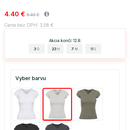
4.40 €
8.40 €
Cena bez DPH: 3.58 €
Akcia končí: 12.8.
3
23
7
10
D
H
M
S
Vyber barvu