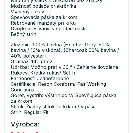
Neutrálny štítok s veľkosťou bez značky
Možnosť potlače priekrčníka
Vsadený rukáv
Spevňovacia páska za krkom
Rebrované manžety pri krku
Dvojité prešívanie v spodnej časti
Bežný strih
Zloženie: 100% bavlna (Heather Grey: 90%
bavlna / 10% viskóza), (Charcoal: 60% bavlna /
40% polyester)
Gramáž: 140 g/m2
Údržba: Možno prať v 30 ° / Žehlenie dovolené
Rukávy: Krátky rukáv/ Set-In
Farebnosť: Jednofarebné
Certifikácia: Reach Conform/ Fair Working
Conditions
Golier, výstrih: Výstrih do V/ Spevňujúca páska
za krkom
Štítok: Žiadny štítok za krkom/ v páse
Strih: Regular Fit
Výrobca: