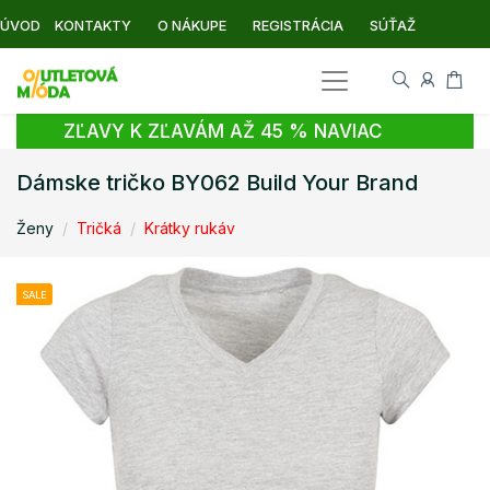
ÚVOD
KONTAKTY
O NÁKUPE
REGISTRÁCIA
SÚŤAŽ
ZĽAVY K ZĽAVÁM AŽ 45 % NAVIAC
Dámske tričko BY062 Build Your Brand
Ženy
Tričká
Krátky rukáv
SALE