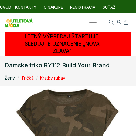
ÚVOD
KONTAKTY
O NÁKUPE
REGISTRÁCIA
SÚŤAŽ
LETNÝ VÝPREDAJ ŠTARTUJE!
SLEDUJTE OZNAČENIE „NOVÁ
ZĽAVA“
Dámske triko BY112 Build Your Brand
Ženy
Tričká
Krátky rukáv