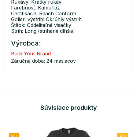
Rukávy: Krátky rukáv
Farebnosť: Kamufláž
Certifikácia: Reach Conform
Golier, výstrih: Okrúhly výstrih
Štítok: Oddeliteľné visačky
Strih: Long (strihané dlhšie)
Výrobca:
Build Your Brand
Záručná doba: 24 mesiacov
Súvisiace produkty
SALE
-40%