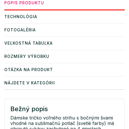
POPIS PRODUKTU
TECHNOLÓGIA
FOTOGALÉRIA
VEĽKOSTNÁ TABUĽKA
ROZMERY VÝROBKU
OTÁZKA NA PRODUKT
NÁJDETE V KATEGÓRII
Bežný popis
Dámske tričko voľného strihu s bočnými švami
vhodné na sublimačnú potlač (svetlé farby) má
ohrnuté rukávy zachytené na 4 miestach