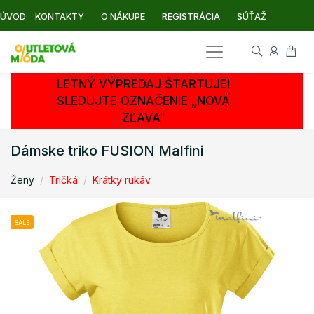
ÚVOD
KONTAKTY
O NÁKUPE
REGISTRÁCIA
SÚŤAŽ
LETNÝ VÝPREDAJ ŠTARTUJE!
SLEDUJTE OZNAČENIE „NOVÁ
ZĽAVA“
Dámske triko FUSION Malfini
Ženy
Tričká
Krátky rukáv
SALE