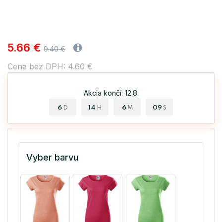
5.66 €
9.40 €
Cena bez DPH: 4.60 €
Akcia končí: 12.8.
6
14
6
08
D
H
M
S
Vyber barvu