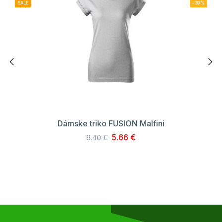
SALE
-39%
Dámske triko FUSION Malfini
5.66 €
9.40 €