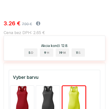
3.26 €
7.90 €
Cena bez DPH: 2.65 €
Akcia končí: 12.8.
5
9
19
10
D
H
M
S
Vyber barvu