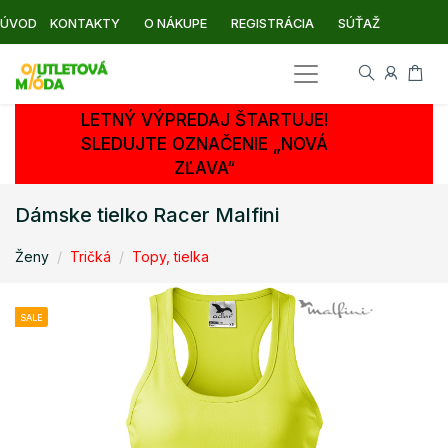
ÚVOD
KONTAKTY
O NÁKUPE
REGISTRÁCIA
SÚŤAŽ
LETNÝ VÝPREDAJ ŠTARTUJE!
SLEDUJTE OZNAČENIE „NOVÁ
ZĽAVA“
Dámske tielko Racer Malfini
Ženy
Tričká
Topy, tielka
SALE