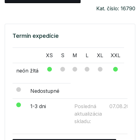
Kat. číslo: 16790
Termín expedície
XS
S
M
L
XL
XXL
neón žltá
Nedostupné
1-3 dni
Posledná
07.08.2026
aktualizácia
skladu: