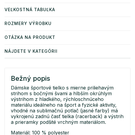
VEĽKOSTNÁ TABUĽKA
ROZMERY VÝROBKU
OTÁZKA NA PRODUKT
NÁJDETE V KATEGÓRII
Bežný popis
Dámske športové tielko s mierne priliehavým
strihom s bočnými švami a hlbším okrúhlym
výstrihom z hladkého, rýchloschnúceho
materiálu ideálneho na šport a fyzické aktivity,
vhodné na sublimačnú potlač (jasné farby) má
vykrojenú zadnú časť tielka (racerback) a výstrih
a prieramky podšité vrchným materiálom.
Materiál: 100 % polyester