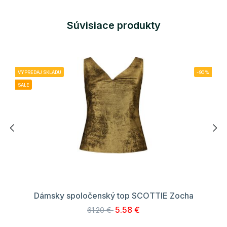
Súvisiace produkty
VÝPREDAJ SKLADU
-90%
SALE
Dámsky spoločenský top SCOTTIE Zocha
5.58 €
61.20 €