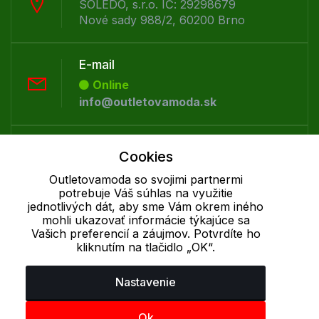
SOLEDO, s.r.o. IČ: 29298679
Nové sady 988/2, 60200 Brno
E-mail
Online
info@outletovamoda.sk
Telefón:
Cookies
Offline
Outletovamoda so svojimi partnermi
+421 277 270 055
potrebuje Váš súhlas na využitie
jednotlivých dát, aby sme Vám okrem iného
mohli ukazovať informácie týkajúce sa
Cookie - podrobné nastavenie
|
Ďalšie informácie
|
Spracovanie
Vašich preferencií a záujmov. Potvrdíte ho
osobných údajov
kliknutím na tlačidlo „OK“.
Nastavenie
Ok