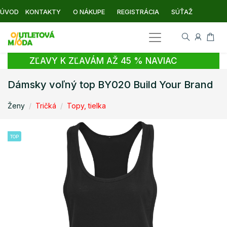
ÚVOD
KONTAKTY
O NÁKUPE
REGISTRÁCIA
SÚŤAŽ
ZĽAVY K ZĽAVÁM AŽ 45 % NAVIAC
Dámsky voľný top BY020 Build Your Brand
Ženy
Tričká
Topy, tielka
TOP