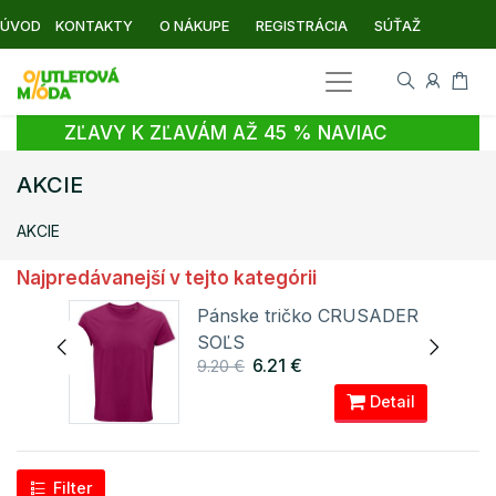
ÚVOD
KONTAKTY
O NÁKUPE
REGISTRÁCIA
SÚŤAŽ
ZĽAVY K ZĽAVÁM AŽ 45 % NAVIAC
AKCIE
AKCIE
Najpredávanejší v tejto kategórii
Pánske tričko CRUSADER
SOĽS
6.21 €
9.20 €
ail
Detail
Filter