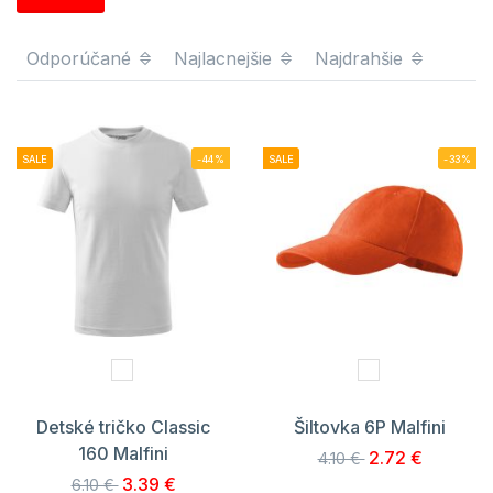
Odporúčané
Najlacnejšie
Najdrahšie
SALE
-44%
SALE
-33%
Detské tričko Classic
Šiltovka 6P Malfini
160 Malfini
2.72 €
4.10 €
3.39 €
6.10 €