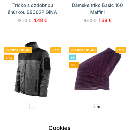
Tričko s ozdobnou
Dámske triko Basic 160
šnúrkou 98062P GINA
Malfini
4.48 €
1.38 €
13.20 €
6.50 €
VÝPREDAJ SKLADU
-45%
VÝPREDAJ SKLADU
-76%
SALE
TIP
SALE
UNI
Softshell bunda Casual
Uni šátek ARIELY
Cookies
RIMECK
ALPINE PRO