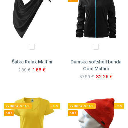
Šatka Relax Malfini
Dámska softshell bunda
Cool Malfini
1.66 €
2.80 €
32.29 €
57.80 €
VÝPREDAJ SKLADU
-78%
VÝPREDAJ SKLADU
-70%
SALE
SALE