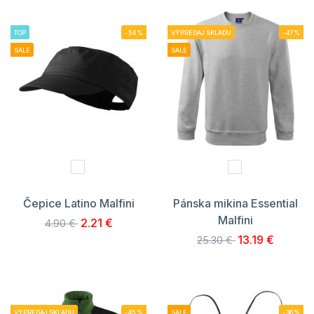
TOP
-54%
VÝPREDAJ SKLADU
-47%
SALE
SALE
Čepice Latino Malfini
Pánska mikina Essential
Malfini
2.21 €
4.90 €
13.19 €
25.30 €
VÝPREDAJ SKLADU
-45%
SALE
-36%