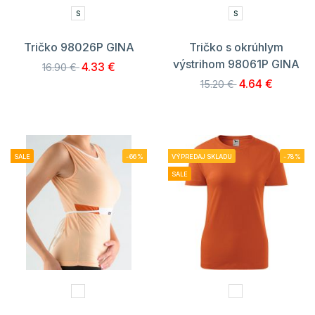
S
S
Tričko 98026P GINA
Tričko s okrúhlym
výstrihom 98061P GINA
4.33 €
16.90 €
4.64 €
15.20 €
SALE
-66%
VÝPREDAJ SKLADU
-78%
SALE