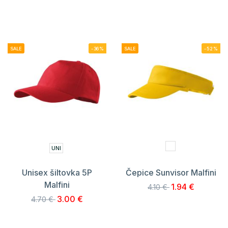
SALE
-36%
SALE
-52%
UNI
Unisex šiltovka 5P
Čepice Sunvisor Malfini
Malfini
1.94 €
4.10 €
3.00 €
4.70 €