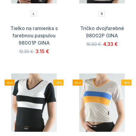
L
S
Tielko na ramienka s
Tričko dvojfarebné
farebnou paspulou
98002P GINA
98001P GINA
4.33 €
16.90 €
3.15 €
12.30 €
SALE
-74%
SALE
-74%