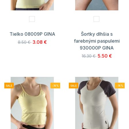
Tielko 08009P GINA
Šortky dlhšia s
farebnými paspulemi
3.08 €
8.50 €
930000P GINA
5.50 €
16.30 €
SALE
-74%
SALE
-74%