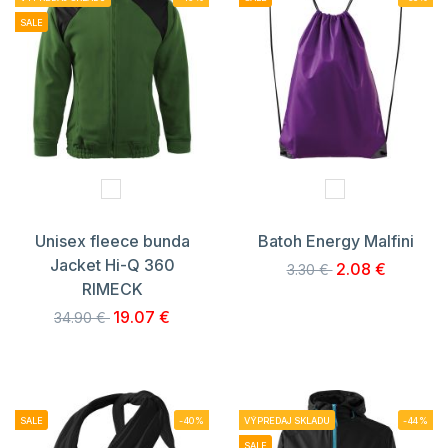
SALE
Unisex fleece bunda
Batoh Energy Malfini
Jacket Hi-Q 360
2.08 €
3.30 €
RIMECK
19.07 €
34.90 €
SALE
-40%
VÝPREDAJ SKLADU
-44%
SALE