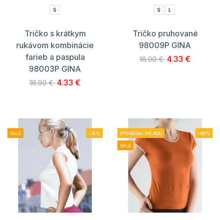
S
S
L
Tričko s krátkym
Tričko pruhované
rukávom kombinácie
98009P GINA
farieb a paspula
4.33 €
16.90 €
98003P GINA
4.33 €
16.90 €
SALE
-74%
VÝPREDAJ SKLADU
-69%
SALE