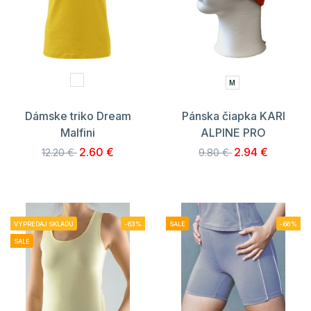
M
Dámske triko Dream
Pánska čiapka KARI
Malfini
ALPINE PRO
2.60 €
2.94 €
12.20 €
9.80 €
VÝPREDAJ SKLADU
-63%
SALE
-66%
SALE