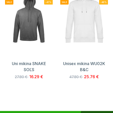
SALE
-41%
SALE
-46%
Uni mikina SNAKE
Unisex mikina WU02K
SOĽS
B&C
16.29 €
25.76 €
27.80 €
47.80 €