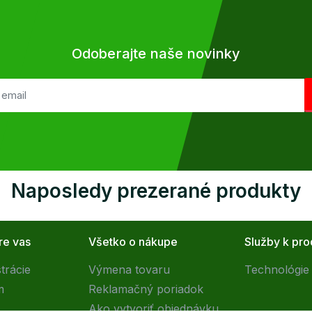
Odoberajte naše novinky
Naposledy prezerané produkty
re vas
Všetko o nákupe
Služby k pr
trácie
Výmena tovaru
Technológie 
m
Reklamačný poriadok
Ako vytvoriť objednávku