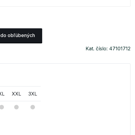
 do obľúbených
Kat. číslo: 47101712
XL
XXL
3XL