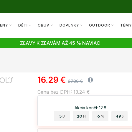
ENY
DĚTI
OBUV
DOPLNKY
OUTDOOR
TÉM
ZĽAVY K ZĽAVÁM AŽ 45 % NAVIAC
16.29 €
27.80 €
Cena bez DPH: 13.24 €
Akcia končí: 12.8.
5
20
6
48
D
H
M
S