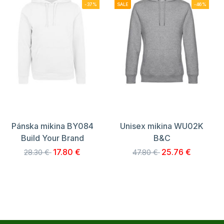
-37%
SALE
-46%
Pánska mikina BY084
Unisex mikina WU02K
Build Your Brand
B&C
17.80 €
25.76 €
28.30 €
47.80 €