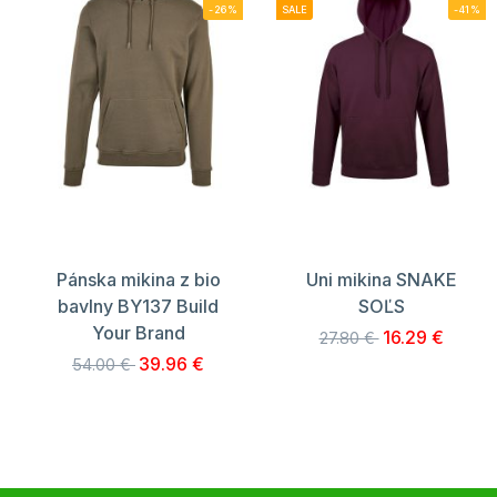
-26%
SALE
-41%
Pánska mikina z bio
Uni mikina SNAKE
bavlny BY137 Build
SOĽS
Your Brand
16.29 €
27.80 €
39.96 €
54.00 €