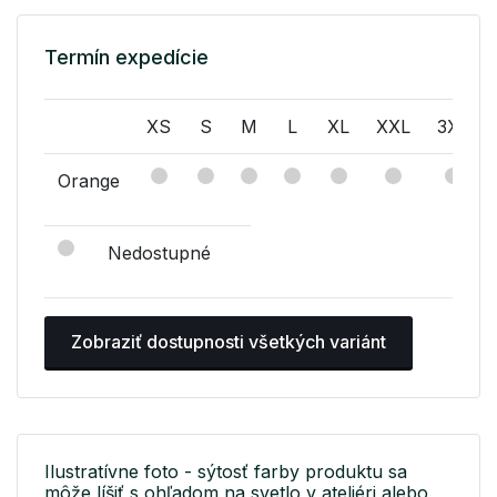
Termín expedície
XS
S
M
L
XL
XXL
3XL
Orange
Nedostupné
Zobraziť dostupnosti všetkých variánt
Ilustratívne foto - sýtosť farby produktu sa
môže líšiť s ohľadom na svetlo v ateliéri alebo