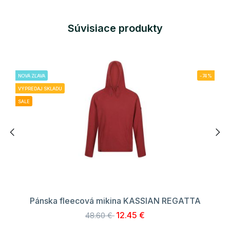
Súvisiace produkty
NOVÁ ZĽAVA
-74%
VÝPREDAJ SKLADU
SALE
Pánska fleecová mikina KASSIAN REGATTA
12.45 €
48.60 €