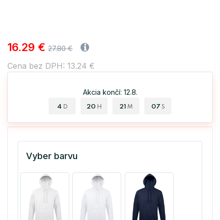
16.29 €
27.80 €
Cena bez DPH: 13.24 €
Akcia končí: 12.8.
4
20
21
07
D
H
M
S
Vyber barvu