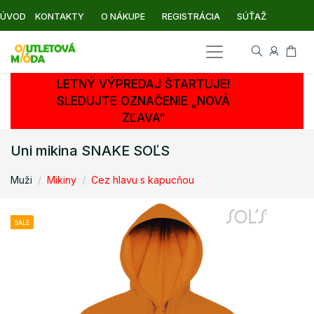
ÚVOD
KONTAKTY
O NÁKUPE
REGISTRÁCIA
SÚŤAŽ
LETNÝ VÝPREDAJ ŠTARTUJE!
SLEDUJTE OZNAČENIE „NOVÁ
ZĽAVA“
Uni mikina SNAKE SOĽS
Muži
Mikiny
Cez hlavu s kapucňou
SALE