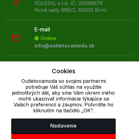
SOLEDO, s.r.o. IČ: 29298679
Nové sady 988/2, 60200 Brno
E-mail
Online
info@outletovamoda.sk
Telefón:
Cookies
Offline
+421 277 270 055
Outletovamoda so svojimi partnermi
potrebuje Váš súhlas na využitie
jednotlivých dát, aby sme Vám okrem iného
mohli ukazovať informácie týkajúce sa
Cookie - podrobné nastavenie
|
Ďalšie informácie
|
Spracovanie
Vašich preferencií a záujmov. Potvrdíte ho
osobných údajov
kliknutím na tlačidlo „OK“.
Nastavenie