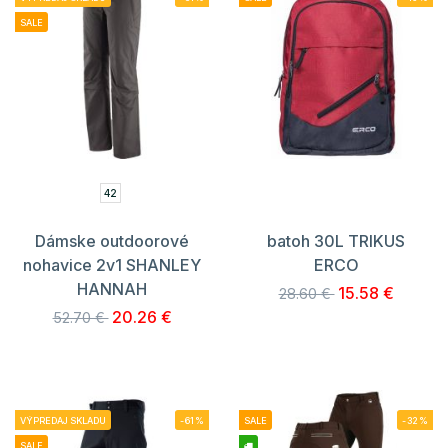
SALE
42
Dámske outdoorové
batoh 30L TRIKUS
nohavice 2v1 SHANLEY
ERCO
HANNAH
15.58 €
28.60 €
20.26 €
52.70 €
VÝPREDAJ SKLADU
-61%
SALE
-32%
SALE