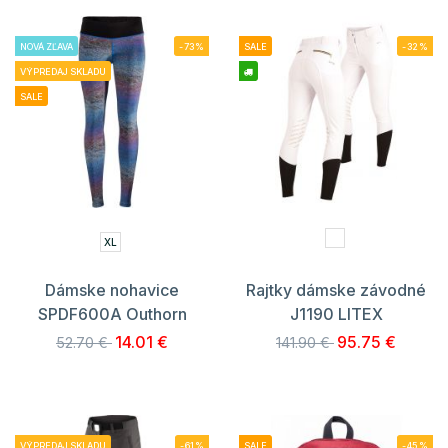
NOVÁ ZĽAVA
-73%
SALE
-32%
VÝPREDAJ SKLADU
SALE
XL
Dámske nohavice
Rajtky dámske závodné
SPDF600A Outhorn
J1190 LITEX
14.01 €
95.75 €
52.70 €
141.90 €
VÝPREDAJ SKLADU
-61%
SALE
-45%