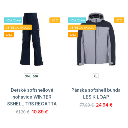
NOVÁ ZĽAVA
-82%
NOVÁ ZĽAVA
-67%
VÝPREDAJ SKLADU
VÝPREDAJ SKLADU
SALE
SALE
3/4
5/6
XL
Detské softshellové
Pánska softshell bunda
nohavice WINTER
LESIK LOAP
SSHELL TRS REGATTA
24.94 €
77.60 €
10.89 €
61.20 €