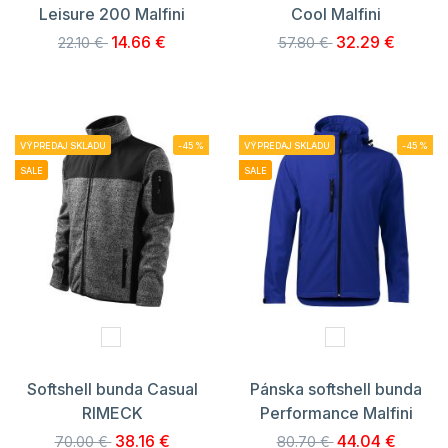
Leisure 200 Malfini
Cool Malfini
14.66 €
32.29 €
22.10 €
57.80 €
VÝPREDAJ SKLADU
-45%
VÝPREDAJ SKLADU
-45%
SALE
SALE
Softshell bunda Casual
Pánska softshell bunda
RIMECK
Performance Malfini
38.16 €
44.04 €
70.00 €
80.70 €