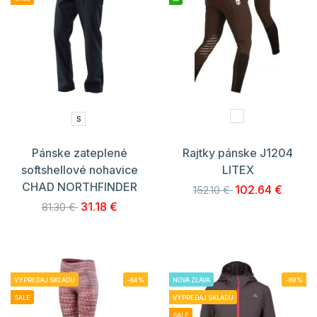
S
Pánske zateplené
Rajtky pánske J1204
softshellové nohavice
LITEX
CHAD NORTHFINDER
102.64 €
152.10 €
31.18 €
81.30 €
VÝPREDAJ SKLADU
-64%
NOVÁ ZĽAVA
-69%
SALE
VÝPREDAJ SKLADU
SALE