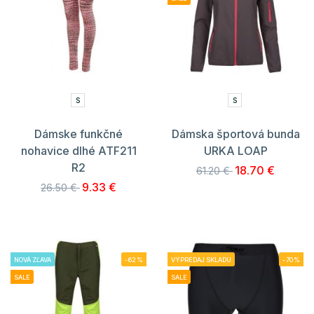
S
S
Dámske funkčné
Dámska športová bunda
nohavice dlhé ATF211
URKA LOAP
R2
18.70 €
61.20 €
9.33 €
26.50 €
NOVÁ ZĽAVA
-62%
VÝPREDAJ SKLADU
-70%
SALE
SALE