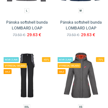
L
M
Pánska softshell bunda
Pánska softshell bunda
LOMBARD LOAP
LOMBARD LOAP
29.63 €
29.63 €
73.50 €
73.50 €
NOVÁ ZĽAVA
-63%
NOVÁ ZĽAVA
-73%
VÝPREDAJ SKLADU
VÝPREDAJ SKLADU
SALE
SALE
XXL
XS