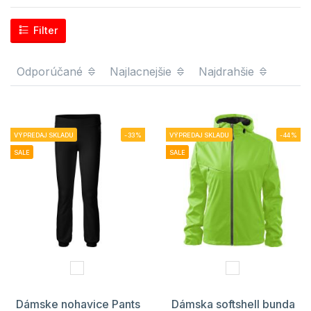
Filter
Odporúčané
Najlacnejšie
Najdrahšie
VÝPREDAJ SKLADU
-33%
VÝPREDAJ SKLADU
-44%
SALE
SALE
Dámske nohavice Pants
Dámska softshell bunda