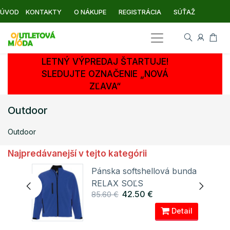
ÚVOD
KONTAKTY
O NÁKUPE
REGISTRÁCIA
SÚŤAŽ
LETNÝ VÝPREDAJ ŠTARTUJE!
SLEDUJTE OZNAČENIE „NOVÁ
ZĽAVA“
Outdoor
Outdoor
Najpredávanejší v tejto kategórii
Pánska softshellová bunda
I
RELAX SOĽS
42.50 €
85.60 €
ail
Detail