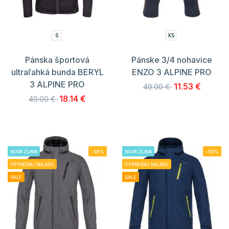
S
XS
Pánska športová
Pánske 3/4 nohavice
ultraľahká bunda BERYL
ENZO 3 ALPINE PRO
3 ALPINE PRO
11.53 €
49.00 €
18.14 €
49.00 €
NOVÁ ZĽAVA
-59%
NOVÁ ZĽAVA
-59%
VÝPREDAJ SKLADU
VÝPREDAJ SKLADU
SALE
SALE