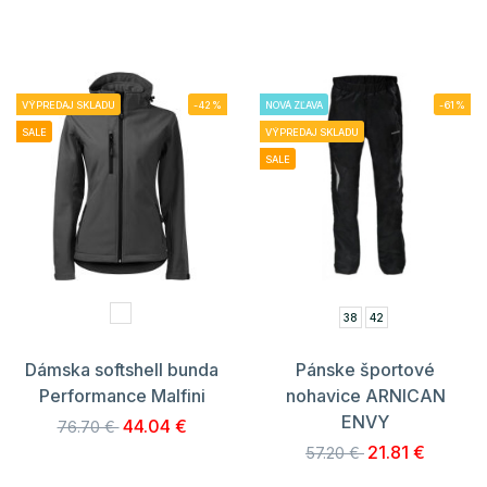
VÝPREDAJ SKLADU
-42%
NOVÁ ZĽAVA
-61%
SALE
VÝPREDAJ SKLADU
SALE
38
42
Dámska softshell bunda
Pánske športové
Performance Malfini
nohavice ARNICAN
ENVY
44.04 €
76.70 €
21.81 €
57.20 €