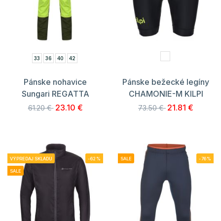
33
36
40
42
Pánske nohavice
Pánske bežecké legíny
Sungari REGATTA
CHAMONIE-M KILPI
23.10 €
21.81 €
61.20 €
73.50 €
VÝPREDAJ SKLADU
-62%
SALE
-76%
SALE